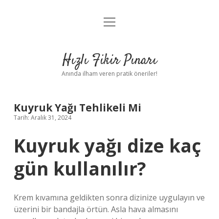
menüyü
Anasayfa
aç
Gizlilik Politikası
Hızlı Fikir Pınarı
Yasal Uyarı
Anında ilham veren pratik öneriler!
Hakkımızda
Kuyruk Yağı Tehlikeli Mi
Tarih: Aralık 31, 2024
Kuyruk yağı dize kaç
gün kullanılır?
Krem kıvamına geldikten sonra dizinize uygulayın ve
üzerini bir bandajla örtün. Asla hava almasını