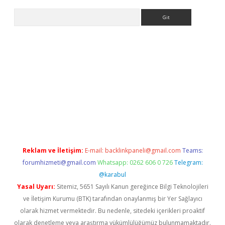
Arama
giriş
Reklam ve İletişim:
E-mail:
backlinkpaneli@gmail.com
Teams:
forumhizmeti@gmail.com
Whatsapp: 0262 606 0 726
Telegram:
@karabul
Yasal Uyarı:
Sitemiz, 5651 Sayılı Kanun gereğince Bilgi Teknolojileri
ve İletişim Kurumu (BTK) tarafından onaylanmış bir Yer Sağlayıcı
olarak hizmet vermektedir. Bu nedenle, sitedeki içerikleri proaktif
olarak denetleme veya araştırma yükümlülüğümüz bulunmamaktadır.