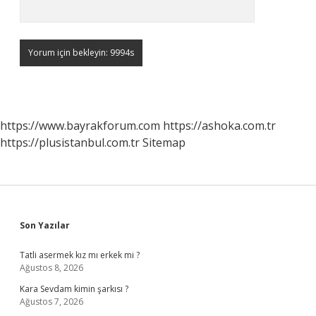
https://www.bayrakforum.com
https://ashoka.com.tr
https://plusistanbul.com.tr
Sitemap
Sidebar
Son Yazılar
Tatli asermek kız mı erkek mi ?
Ağustos 8, 2026
Kara Sevdam kimin şarkısı ?
Ağustos 7, 2026