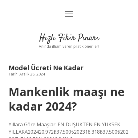
menüyü
Anasayfa
aç
Gizlilik Politikası
Hızlı Fikir Pınarı
Yasal Uyarı
Anında ilham veren pratik öneriler!
Hakkımızda
Model Ücreti Ne Kadar
Tarih: Aralık 28, 2024
Mankenlik maaşı ne
kadar 2024?
Yıllara Göre Maaşlar: EN DÜŞÜKTEN EN YÜKSEK
YILLARA202420.972₺37.500₺202318.318₺37.500₺202