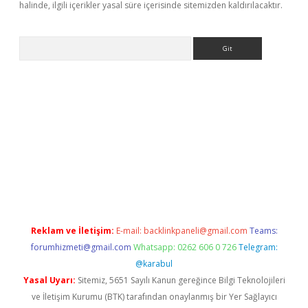
halinde, ilgili içerikler yasal süre içerisinde sitemizden kaldırılacaktır.
Arama
giriş
Reklam ve İletişim:
E-mail:
backlinkpaneli@gmail.com
Teams:
forumhizmeti@gmail.com
Whatsapp: 0262 606 0 726
Telegram:
@karabul
Yasal Uyarı:
Sitemiz, 5651 Sayılı Kanun gereğince Bilgi Teknolojileri
ve İletişim Kurumu (BTK) tarafından onaylanmış bir Yer Sağlayıcı