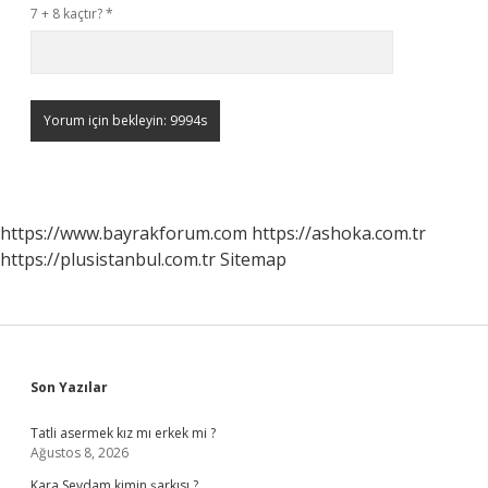
7 + 8 kaçtır?
*
https://www.bayrakforum.com
https://ashoka.com.tr
https://plusistanbul.com.tr
Sitemap
Sidebar
Son Yazılar
Tatli asermek kız mı erkek mi ?
Ağustos 8, 2026
Kara Sevdam kimin şarkısı ?