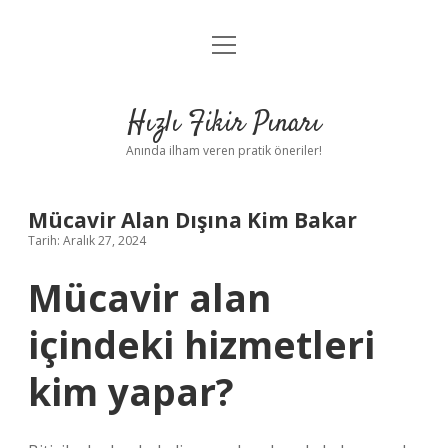
menüyü
Anasayfa
aç
Gizlilik Politikası
Hızlı Fikir Pınarı
Yasal Uyarı
Anında ilham veren pratik öneriler!
Hakkımızda
Mücavir Alan Dışına Kim Bakar
Tarih: Aralık 27, 2024
Mücavir alan
içindeki hizmetleri
kim yapar?