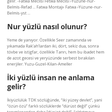
gelir. -Fatwa Meclisi Fetwa Meclisi ›Yuzune-nur-
Belmis-Refad … Fatwa Montajı› Fatwa ›Yüzune-nur-
Belmis-yst …
Nur yüzlü nasıl olunur?
Yeme de yanıyor. Özellikle Seer zamanında ve
yıkamada Rak’ah’lardan iki, dört, sekiz dua, sonra
tövbe ve istigfar, özellikle Tanrı, hem bu ibadet hem
de azot gecesi ve yeryüzünde serbest bırakılan
enerjiler. Yuzu-Guzel-Kilan-Ameller
İki yüzlü insan ne anlama
gelir?
İkiyüzlülük TDK sözlüğünde, “iki yüzey devlet”, yani
“özün özü” farklı sözlüklerde “dürüst değil” çünkü