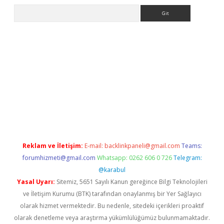
Arama
exper giriş
Reklam ve İletişim:
E-mail:
backlinkpaneli@gmail.com
Teams:
forumhizmeti@gmail.com
Whatsapp: 0262 606 0 726
Telegram:
@karabul
Yasal Uyarı:
Sitemiz, 5651 Sayılı Kanun gereğince Bilgi Teknolojileri
ve İletişim Kurumu (BTK) tarafından onaylanmış bir Yer Sağlayıcı
olarak hizmet vermektedir. Bu nedenle, sitedeki içerikleri proaktif
olarak denetleme veya araştırma yükümlülüğümüz bulunmamaktadır.