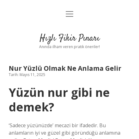
menüyü
Anasayfa
aç
Gizlilik Politikası
Hızlı Fikir Pınarı
Yasal Uyarı
Anında ilham veren pratik öneriler!
Hakkımızda
Nur Yüzlü Olmak Ne Anlama Gelir
Tarih: Mayıs 11, 2025
Yüzün nur gibi ne
demek?
‘Sadece yüzünüzde’ mecazi bir ifadedir. Bu
anlamların iyi ve güzel gibi göründüğü anlamına