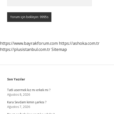
https://www.bayrakforum.com
https://ashoka.com.tr
https://plusistanbul.com.tr
Sitemap
Sidebar
Son Yazılar
Tatli asermek kız mı erkek mi ?
Ağustos 8, 2026
Kara Sevdam kimin şarkısı ?
Ağustos 7, 2026