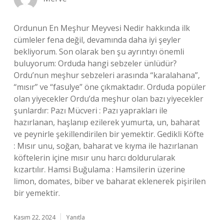
Ordunun En Meşhur Meyvesi Nedir hakkında ilk
cümleler fena değil, devamında daha iyi şeyler
bekliyorum. Son olarak ben şu ayrıntıyı önemli
buluyorum: Orduda hangi sebzeler ünlüdür?
Ordu’nun meşhur sebzeleri arasında “karalahana”,
“mısır” ve “fasulye” öne çıkmaktadır. Orduda popüler
olan yiyecekler Ordu’da meşhur olan bazı yiyecekler
şunlardır: Pazı Mücveri : Pazı yaprakları ile
hazırlanan, haşlanıp ezilerek yumurta, un, baharat
ve peynirle şekillendirilen bir yemektir. Gedikli Köfte
: Mısır unu, soğan, baharat ve kıyma ile hazırlanan
köftelerin içine mısır unu harcı doldurularak
kızartılır. Hamsi Buğulama : Hamsilerin üzerine
limon, domates, biber ve baharat eklenerek pişirilen
bir yemektir.
Kasım 22, 2024
Yanıtla