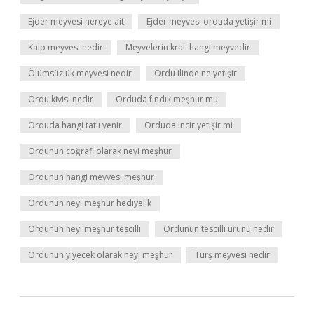
Ejder meyvesi nereye ait
Ejder meyvesi orduda yetişir mi
Kalp meyvesi nedir
Meyvelerin kralı hangi meyvedir
Ölümsüzlük meyvesi nedir
Ordu ilinde ne yetişir
Ordu kivisi nedir
Orduda fındık meşhur mu
Orduda hangi tatlı yenir
Orduda incir yetişir mi
Ordunun coğrafi olarak neyi meşhur
Ordunun hangi meyvesi meşhur
Ordunun neyi meşhur hediyelik
Ordunun neyi meşhur tescilli
Ordunun tescilli ürünü nedir
Ordunun yiyecek olarak neyi meşhur
Turş meyvesi nedir