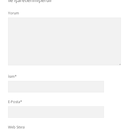
ile işaretlenmişlerdir
Yorum
İsim*
E-Posta*
Web Sitesi