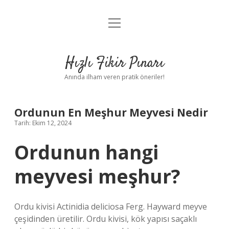
menüyü
Anasayfa
aç
Gizlilik Politikası
Hızlı Fikir Pınarı
Yasal Uyarı
Anında ilham veren pratik öneriler!
Hakkımızda
Ordunun En Meşhur Meyvesi Nedir
Tarih: Ekim 12, 2024
Ordunun hangi
meyvesi meşhur?
Ordu kivisi Actinidia deliciosa Ferg. Hayward meyve
çeşidinden üretilir. Ordu kivisi, kök yapısı saçaklı