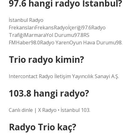
97.6 hangi radyo İstanbul?
İstanbul Radyo
FrekanslarıFrekansRadyoİçeriği97.6Radyo
TrafiğiMarmaraYol Durumu97.8RS
FMHaber98.0Radyo YarenOyun Hava Durumu98.
Trio radyo kimin?
Intercontact Radyo İletişim Yayıncılık Sanayi A.Ş.
103.8 hangi radyo?
Canlı dinle | X Radyo • İstanbul 103.
Radyo Trio kaç?