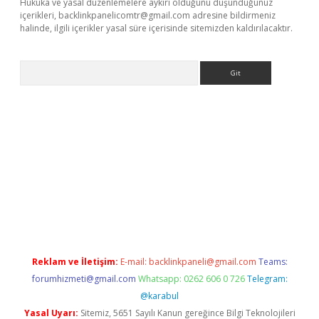
Hukuka ve yasal düzenlemelere aykırı olduğunu düşündüğünüz
içerikleri,
backlinkpanelicomtr@gmail.com
adresine bildirmeniz
halinde, ilgili içerikler yasal süre içerisinde sitemizden kaldırılacaktır.
Arama
per giriş
Reklam ve İletişim:
E-mail:
backlinkpaneli@gmail.com
Teams:
forumhizmeti@gmail.com
Whatsapp: 0262 606 0 726
Telegram:
@karabul
Yasal Uyarı:
Sitemiz, 5651 Sayılı Kanun gereğince Bilgi Teknolojileri