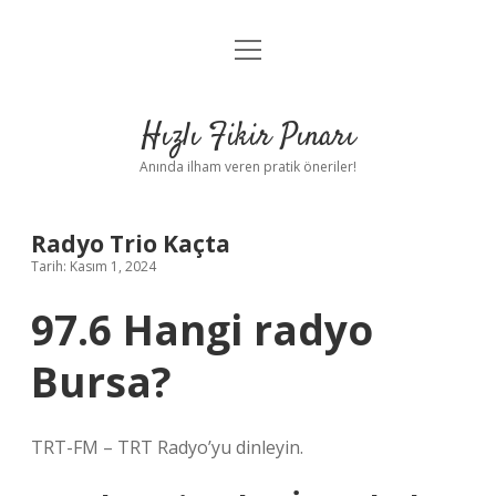
menüyü
Anasayfa
aç
Gizlilik Politikası
Hızlı Fikir Pınarı
Yasal Uyarı
Anında ilham veren pratik öneriler!
Hakkımızda
Radyo Trio Kaçta
Tarih: Kasım 1, 2024
97.6 Hangi radyo
Bursa?
TRT-FM – TRT Radyo’yu dinleyin.