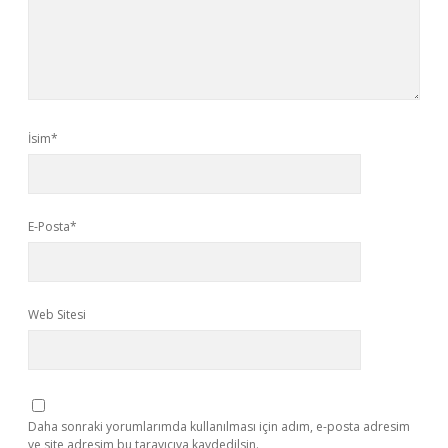
İsim*
E-Posta*
Web Sitesi
Daha sonraki yorumlarımda kullanılması için adım, e-posta adresim
ve site adresim bu tarayıcıya kaydedilsin.