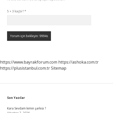
5 + 3 kaçtır?
*
https://www.bayrakforum.com
https://ashoka.com.tr
https://plusistanbul.com.tr
Sitemap
Sidebar
Son Yazılar
Kara Sevdam kimin şarkısı ?
Ağustos 7, 2026