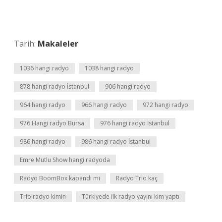
Tarih:
Makaleler
1036 hangi radyo
1038 hangi radyo
878 hangi radyo İstanbul
906 hangi radyo
964 hangi radyo
966 hangi radyo
972 hangi radyo
976 Hangi radyo Bursa
976 hangi radyo İstanbul
986 hangi radyo
986 hangi radyo İstanbul
Emre Mutlu Show hangi radyoda
Radyo BoomBox kapandı mı
Radyo Trio kaç
Trio radyo kimin
Türkiyede ilk radyo yayını kim yaptı