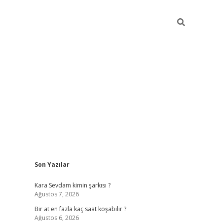
Sidebar
Son Yazılar
betexper giri
Kara Sevdam kimin şarkısı ?
Ağustos 7, 2026
Bir at en fazla kaç saat koşabilir ?
Ağustos 6, 2026