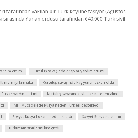
ikleri tarafından yakılan bir Türk köyüne taşıyor (Ağustos
ı sırasında Yunan ordusu tarafından 640.000 Türk sivil
yardım etti mi
Kurtuluş savaşında Araplar yardım etti mi
lk mermiyi kim sıktı
Kurtuluş savaşında kaç yunan askeri öldü
 Ruslar yardım etti mi
Kurtuluş savaşında silahlar nereden alındı
tti
Milli Mücadelede Rusya neden Türkleri destekledi
di
Sovyet Rusya Lozana neden katıldı
Sovyet Rusya solcu mu
Türkiyenin sınırlarını kim çizdi