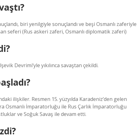
vaştı?
uçlandı, biri yenilgiyle sonuçlandı ve beşi Osmanlı zaferiyle
n seferi (Rus askeri zaferi, Osmanlı diplomatik zaferi)
di?
şevik Devrimi’yle yıkılınca savaştan çekildi.
başladı?
aki ilişkiler. Resmen 15. yüzyılda Karadeniz’den gelen
onra Osmanlı İmparatorluğu ile Rus Çarlık İmparatorluğu
ostluklar ve Soğuk Savaş ile devam etti.
zdi?