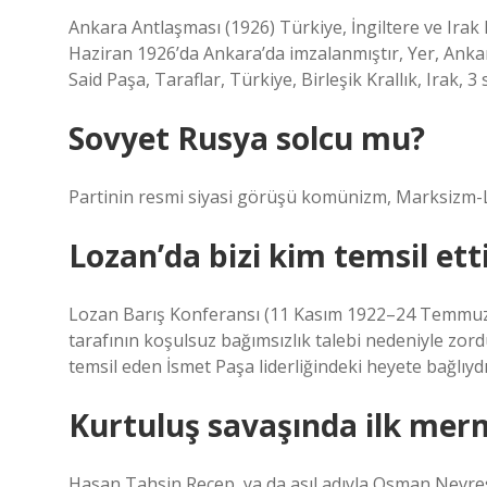
Ankara Antlaşması (1926) Türkiye, İngiltere ve Irak H
Haziran 1926’da Ankara’da imzalanmıştır, Yer, Ankara
Said Paşa, Taraflar, Türkiye, Birleşik Krallık, Irak, 3
Sovyet Rusya solcu mu?
Partinin resmi siyasi görüşü komünizm, Marksizm-Le
Lozan’da bizi kim temsil ett
Lozan Barış Konferansı (11 Kasım 1922–24 Temmuz 1
tarafının koşulsuz bağımsızlık talebi nedeniyle zor
temsil eden İsmet Paşa liderliğindeki heyete bağlıydı
Kurtuluş savaşında ilk merm
Hasan Tahsin Recep, ya da asıl adıyla Osman Nevres 