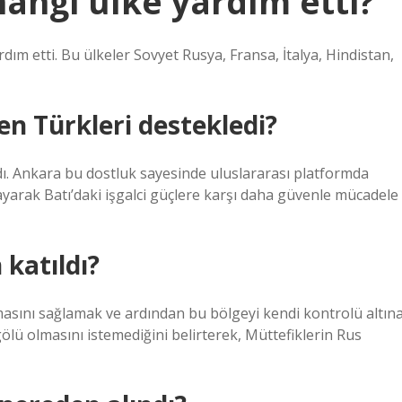
angi ülke yardım etti?
dım etti. Bu ülkeler Sovyet Rusya, Fransa, İtalya, Hindistan,
n Türkleri destekledi?
dı. Ankara bu dostluk sayesinde uluslararası platformda
layarak Batı’daki işgalci güçlere karşı daha güvenle mücadele
katıldı?
masını sağlamak ve ardından bu bölgeyi kendi kontrolü altın
lü olmasını istemediğini belirterek, Müttefiklerin Rus