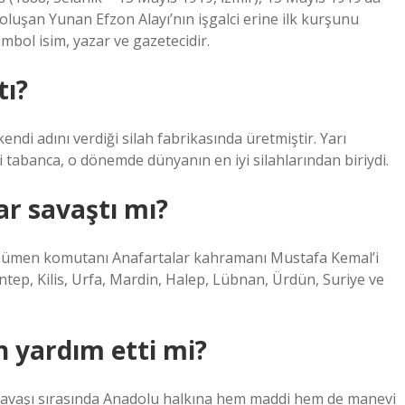
luşan Yunan Efzon Alayı’nın işgalci erine ilk kurşunu
embol isim, yazar ve gazetecidir.
tı?
 kendi adını verdiği silah fabrikasında üretmiştir. Yarı
li tabanca, o dönemde dünyanın en iyi silahlarından biriydi.
ar savaştı mı?
9. Tümen komutanı Anafartalar kahramanı Mustafa Kemal’i
 Antep, Kilis, Urfa, Mardin, Halep, Lübnan, Ürdün, Suriye ve
n yardım etti mi?
Savaşı sırasında Anadolu halkına hem maddi hem de manevi