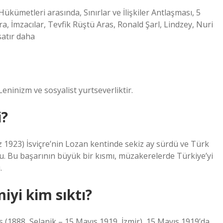
ükümetleri arasında, Sınırlar ve İlişkiler Antlaşması, 5
, İmzacılar, Tevfik Rüştü Aras, Ronald Şarl, Lindzey, Nuri
 satır daha
ninizm ve sosyalist yurtseverliktir.
i?
923) İsviçre’nin Lozan kentinde sekiz ay sürdü ve Türk
du. Bu başarının büyük bir kısmı, müzakerelerde Türkiye’yi
.
iyi kim sıktı?
(1888, Selanik – 15 Mayıs 1919, İzmir), 15 Mayıs 1919’da