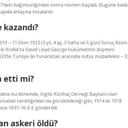
 1947’deki bağımsızlığından sonra resmen başladı. Bugüne kada
sayıda anlaşma imzalandı.
e kazandı?
19 – 11 Ekim 1922 (3 yıl, 4 ay, 3 hafta ve 5 gün) Sonuç Kesin
leşik Krallık’ta David Lloyd George hükümetinin düşmesi
23’te Türkiye ile Yunanistan arasında nüfus mübadelesi – 3
 etti mi?
dece bu dönemde, İngiliz Kızılhaç Derneği Başkanı olan
konudaki tanıklığından da görülebileceği gibi, 1914 ile 1918
dece 1631-16-6 £ gönderildi.
an askeri öldü?