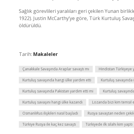
Sağlık görevlileri yaralıları geri çekilen Yunan birl
1922). Justin McCarthy’ye göre, Türk Kurtuluş Savaş
öldürüldü.
Tarih:
Makaleler
Çanakkale Savaşında Araplar savaştı mı
Hindistan Türkiyeye 
Kurtuluş savaşında hangi ülke yardım etti
Kurtuluş savaşında i
Kurtuluş savaşında Pakistan yardım etti mi
Kurtuluş savaşında
Kurtuluş savaşını hangi ülke kazandı
Lozanda bizi kim temsil e
OsmanlıRus ilişkileri nasıl başladı
Rusya savaştan neden çekil
Türkiye Rusya ile kaç kez savaştı
Türkiyede ilk silahı kim yaptı