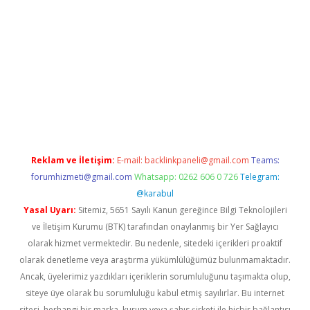
iriş
Reklam ve İletişim:
E-mail:
backlinkpaneli@gmail.com
Teams:
forumhizmeti@gmail.com
Whatsapp: 0262 606 0 726
Telegram:
@karabul
Yasal Uyarı:
Sitemiz, 5651 Sayılı Kanun gereğince Bilgi Teknolojileri
ve İletişim Kurumu (BTK) tarafından onaylanmış bir Yer Sağlayıcı
olarak hizmet vermektedir. Bu nedenle, sitedeki içerikleri proaktif
olarak denetleme veya araştırma yükümlülüğümüz bulunmamaktadır.
Ancak, üyelerimiz yazdıkları içeriklerin sorumluluğunu taşımakta olup,
siteye üye olarak bu sorumluluğu kabul etmiş sayılırlar. Bu internet
sitesi, herhangi bir marka, kurum veya şahıs şirketi ile hiçbir bağlantısı