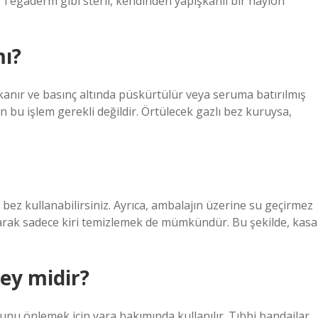
Tegaderm gibi steril, kendinden yapışkanlı bir naylon
mı?
 yıkanır ve basınç altında püskürtülür veya seruma batırılmış
çin bu işlem gerekli değildir. Örtülecek gazlı bez kuruysa,
r bez kullanabilirsiniz. Ayrıca, ambalajın üzerine su geçirmez
rak sadece kiri temizlemek de mümkündür. Bu şekilde, kasa
şey midir?
nunu önlemek için yara bakımında kullanılır. Tıbbi bandajlar