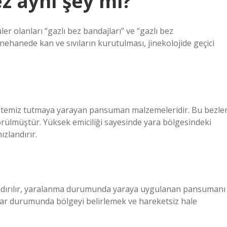
ez aynı şey mi?
er olanları “gazlı bez bandajları” ve “gazlı bez
ehanede kan ve sıvıların kurutulması, jinekolojide geçici
yı temiz tutmaya yarayan pansuman malzemeleridir. Bu bezle
ülmüştür. Yüksek emiciliği sayesinde yara bölgesindeki
ızlandırır.
andırılır, yaralanma durumunda yaraya uygulanan pansumanı
ıklar durumunda bölgeyi belirlemek ve hareketsiz hale