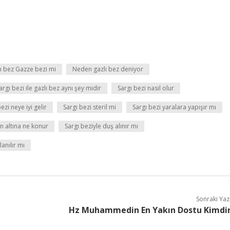
ı bez Gazze bezi mi
Neden gazlı bez deniyor
argı bezi ile gazlı bez aynı şey midir
Sargı bezi nasıl olur
ezi neye iyi gelir
Sargı bezi steril mi
Sargı bezi yaralara yapışır mı
in altına ne konur
Sargı beziyle duş alınır mı
lanılır mı
Sonraki Yaz
Hz Muhammedin En Yakın Dostu Kimdi