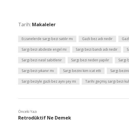
Tarih:
Makaleler
Eczanelerde sargı bezi satılır mı
Gazlı bez adı nedir
Gazl
Sargı bezi abdeste engel mi
Sargı bezi bandı adı nedir
S
Sargı bezi nasıl sabitlenir
Sargı bezi neden yapılır
Sargı b
Sargı bezi yıkanır mı
Sargı bezini kim icat etti
Sargı bezin
Sargı beziyle gazlı bez aynı şey mi
Tarihi geçmiş sargı bezi kul
Önceki Yazı
Retrodüktif Ne Demek