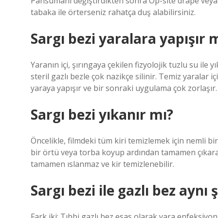
Pansumanı değiştirdikten sonra Op-site drape veya 
tabaka ile örterseniz rahatça duş alabilirsiniz.
Sargı bezi yaralara yapışır 
Yaranın içi, şırıngaya çekilen fizyolojik tuzlu su ile
steril gazlı bezle çok nazikçe silinir. Temiz yaralar i
yaraya yapışır ve bir sonraki uygulama çok zorlaşır.
Sargı bezi yıkanır mı?
Öncelikle, filmdeki tüm kiri temizlemek için nemli bi
bir örtü veya torba koyup ardından tamamen çıkara
tamamen ıslanmaz ve kir temizlenebilir.
Sargı bezi ile gazlı bez aynı 
Fark iki: Tıbbi gazlı bez esas olarak yara enfeksiyo