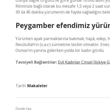
Dünya Sağlık Örgütü’ne göre günde 10.000 adım yür
Ritminize bağlı olarak bu mesafe 1,5 veya 2 saat s
30 ila 45 dakika yürümenin de fayda sağladığını belir
Peygamber efendimiz yürür
Yürürken ayak parmaklarına bakmak; hayâ, edep, h
Resûlullah’ın (s.a.v.) sünnetine teslim olmaktır. Enes 
Osman’ın yanına giderken yolda bir kadın gördü.
Tavsiyeli Bağlantılar:
Evli Kadınlar Cinsel Ilişkiye
Tarih:
Makaleler
Önceki Yazı