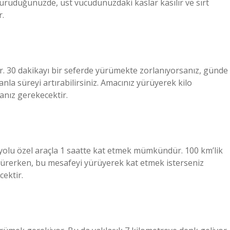
yürüdüğünüzde, üst vücudunuzdaki kaslar kasılır ve sırt
r.
r. 30 dakikayı bir seferde yürümekte zorlanıyorsanız, günde
nla süreyi artırabilirsiniz. Amacınız yürüyerek kilo
nız gerekecektir.
 yolu özel araçla 1 saatte kat etmek mümkündür. 100 km’lik
sürerken, bu mesafeyi yürüyerek kat etmek isterseniz
ektir.