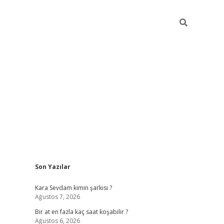
Sidebar
Son Yazılar
betexper giriş
Kara Sevdam kimin şarkısı ?
Ağustos 7, 2026
Bir at en fazla kaç saat koşabilir ?
Ağustos 6, 2026