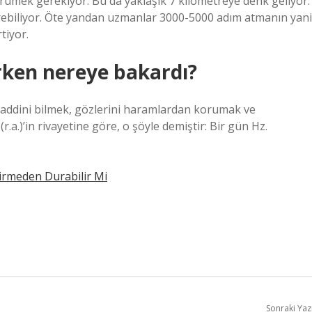
ümek gerekiyor. Bu da yaklaşık 7 kilometreye denk geliyor.
ürebiliyor. Öte yandan uzmanlar 3000-5000 adım atmanın yani
tiyor.
ken nereye bakardı?
addini bilmek, gözlerini haramlardan korumak ve
(r.a.)’in rivayetine göre, o şöyle demiştir: Bir gün Hz.
 Girmeden Durabilir Mi
Sonraki Yaz