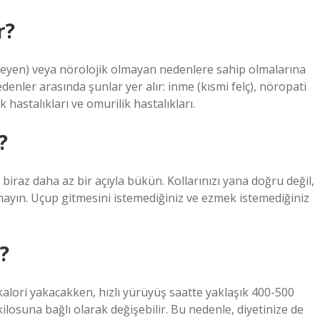
r?
kileyen) veya nörolojik olmayan nedenlere sahip olmalarına
denler arasında şunlar yer alır: inme (kısmi felç), nöropati
 hastalıkları ve omurilik hastalıkları.
?
 biraz daha az bir açıyla bükün. Kollarınızı yana doğru değil,
ıkmayın. Uçup gitmesini istemediğiniz ve ezmek istemediğiniz
?
alori yakacakken, hızlı yürüyüş saatte yaklaşık 400-500
kilosuna bağlı olarak değişebilir. Bu nedenle, diyetinize de