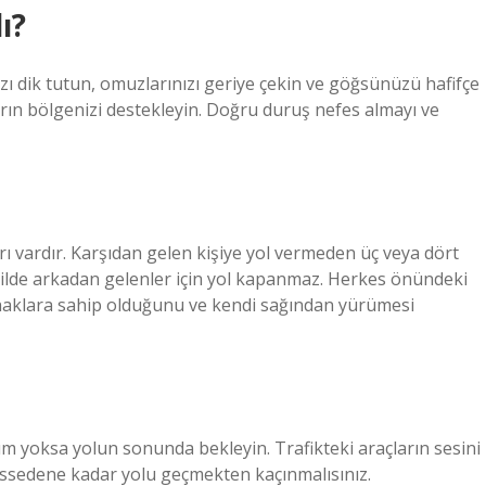
ı?
zı dik tutun, omuzlarınızı geriye çekin ve göğsünüzü hafifçe
karın bölgenizi destekleyin. Doğru duruş nefes almayı ve
ı vardır. Karşıdan gelen kişiye yol vermeden üç veya dört
şekilde arkadan gelenler için yol kapanmaz. Herkes önündeki
ı haklara sahip olduğunu ve kendi sağından yürümesi
m yoksa yolun sonunda bekleyin. Trafikteki araçların sesini
hissedene kadar yolu geçmekten kaçınmalısınız.