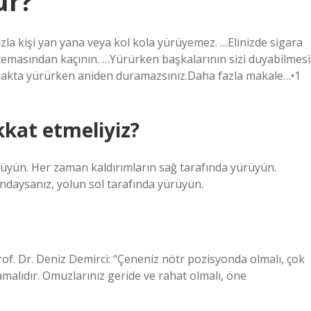
ür?
zla kişi yan yana veya kol kola yürüyemez. …Elinizde sigara
 temasından kaçının. …Yürürken başkalarının sizi duyabilmesi
okakta yürürken aniden duramazsınız.Daha fazla makale…•1
kkat etmeliyiz?
üyün. Her zaman kaldırımların sağ tarafında yürüyün.
ndaysanız, yolun sol tarafında yürüyün.
Prof. Dr. Deniz Demirci: “Çeneniz nötr pozisyonda olmalı, çok
alıdır. Omuzlarınız geride ve rahat olmalı, öne