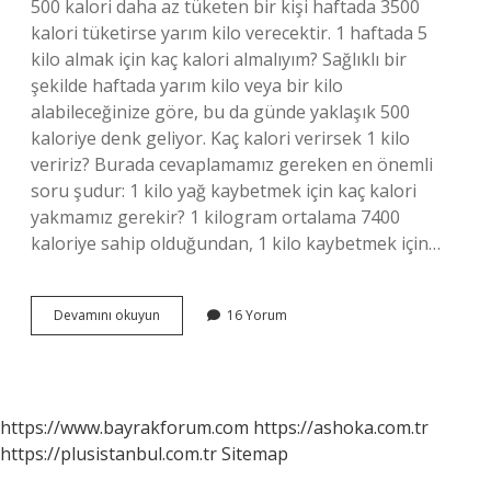
500 kalori daha az tüketen bir kişi haftada 3500
kalori tüketirse yarım kilo verecektir. 1 haftada 5
kilo almak için kaç kalori almalıyım? Sağlıklı bir
şekilde haftada yarım kilo veya bir kilo
alabileceğinize göre, bu da günde yaklaşık 500
kaloriye denk geliyor. Kaç kalori verirsek 1 kilo
veririz? Burada cevaplamamız gereken en önemli
soru şudur: 1 kilo yağ kaybetmek için kaç kalori
yakmamız gerekir? 1 kilogram ortalama 7400
kaloriye sahip olduğundan, 1 kilo kaybetmek için…
1
Devamını okuyun
16 Yorum
Insan
Kilo
Almak
Için
Kaç
https://www.bayrakforum.com
https://ashoka.com.tr
Kalori
https://plusistanbul.com.tr
Sitemap
Almalıyım