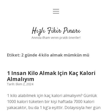
menüyü
Anasayfa
aç
Gizlilik Politikası
Hızlı Fikir Pınarı
Yasal Uyarı
Anında ilham veren pratik öneriler!
Hakkımızda
Etiket:
2 günde 4 kilo almak mümkün mü
1 Insan Kilo Almak Için Kaç Kalori
Almalıyım
Tarih: Ekim 2, 2024
1 kilo alabilmek için kaç kalori almalıyım? Günlük
1000 kalori tüketen bir kişi haftada 7000 kalori
yakacaktır, bu da 1 kg’a eşittir. Dolayısıyla her gün