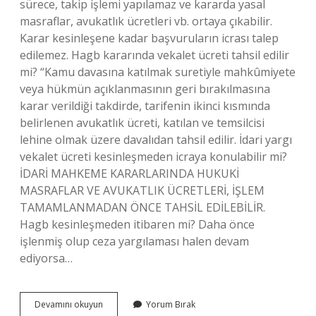
sürece, takip işlemi yapılamaz ve kararda yasal
masraflar, avukatlık ücretleri vb. ortaya çıkabilir.
Karar kesinleşene kadar başvuruların icrası talep
edilemez. Hagb kararında vekalet ücreti tahsil edilir
mi? “Kamu davasına katılmak suretiyle mahkûmiyete
veya hükmün açıklanmasının geri bırakılmasına
karar verildiği takdirde, tarifenin ikinci kısmında
belirlenen avukatlık ücreti, katılan ve temsilcisi
lehine olmak üzere davalıdan tahsil edilir. İdari yargı
vekalet ücreti kesinleşmeden icraya konulabilir mi?
İDARİ MAHKEME KARARLARINDA HUKUKİ
MASRAFLAR VE AVUKATLIK ÜCRETLERİ, İŞLEM
TAMAMLANMADAN ÖNCE TAHSİL EDİLEBİLİR.
Hagb kesinleşmeden itibaren mi? Daha önce
işlenmiş olup ceza yargılaması halen devam
ediyorsa…
Hagb
Devamını okuyun
Yorum Bırak