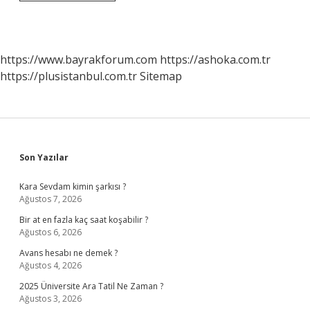
Vekalet
Ücreti
Kesinleşmeden
Icraya
Konulabilir
https://www.bayrakforum.com
https://ashoka.com.tr
Mi
https://plusistanbul.com.tr
Sitemap
Sidebar
Son Yazılar
Kara Sevdam kimin şarkısı ?
Ağustos 7, 2026
Bir at en fazla kaç saat koşabilir ?
Ağustos 6, 2026
Avans hesabı ne demek ?
Ağustos 4, 2026
2025 Üniversite Ara Tatil Ne Zaman ?
Ağustos 3, 2026