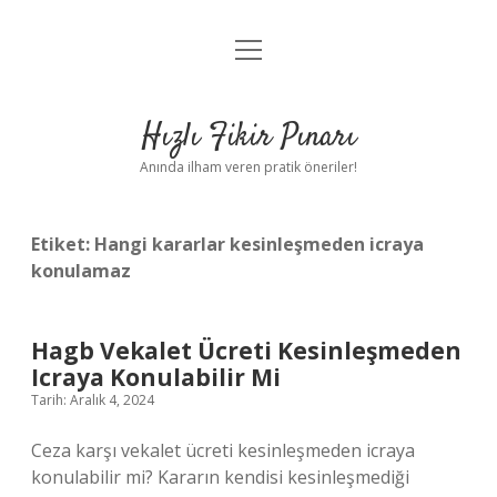
menüyü
Anasayfa
aç
Gizlilik Politikası
Hızlı Fikir Pınarı
Yasal Uyarı
Anında ilham veren pratik öneriler!
Hakkımızda
Etiket:
Hangi kararlar kesinleşmeden icraya
konulamaz
Hagb Vekalet Ücreti Kesinleşmeden
Icraya Konulabilir Mi
Tarih: Aralık 4, 2024
Ceza karşı vekalet ücreti kesinleşmeden icraya
konulabilir mi? Kararın kendisi kesinleşmediği