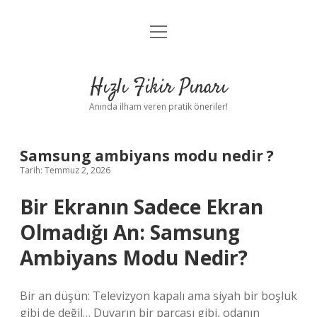
menüyü
Anasayfa
aç
Gizlilik Politikası
Hızlı Fikir Pınarı
Yasal Uyarı
Anında ilham veren pratik öneriler!
Hakkımızda
Samsung ambiyans modu nedir ?
Tarih: Temmuz 2, 2026
Bir Ekranın Sadece Ekran
Olmadığı An: Samsung
Ambiyans Modu Nedir?
Bir an düşün: Televizyon kapalı ama siyah bir boşluk
gibi de değil… Duvarın bir parçası gibi, odanın