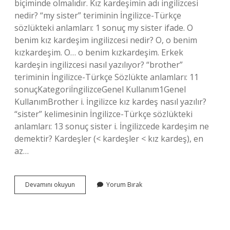
biçiminde olmalıdır. Kız kardeşimin adı ingilizcesi
nedir? “my sister” teriminin İngilizce-Türkçe
sözlükteki anlamları: 1 sonuç my sister ifade. O
benim kız kardeşim ingilizcesi nedir? O, o benim
kızkardeşim. O… o benim kızkardeşim. Erkek
kardeşin ingilizcesi nasıl yazılıyor? “brother”
teriminin İngilizce-Türkçe Sözlükte anlamları: 11
sonuçKategoriİngilizceGenel Kullanım1Genel
KullanımBrother i. İngilizce kız kardeş nasıl yazılır?
“sister” kelimesinin İngilizce-Türkçe sözlükteki
anlamları: 13 sonuç sister i. İngilizcede kardeşim ne
demektir? Kardeşler (< kardeşler < kız kardeş), en
az…
İNgilizce
Devamını okuyun
Yorum Bırak
Kız
Kardeşi
Nasıl
Yazılır