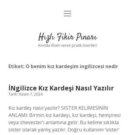
menüyü
Anasayfa
aç
Gizlilik Politikası
Hızlı Fikir Pınarı
Yasal Uyarı
Anında ilham veren pratik öneriler!
Hakkımızda
Etiket:
O benim kız kardeşim ingilizcesi nedir
İNgilizce Kız Kardeşi Nasıl Yazılır
Tarih: Kasım 7, 2024
Kız kardeş nasıl yazılır? SISTER KELİMESİNİN
ANLAMI: Birinin kız kardeşi, kız kardeşi, hemşiresi
veya shevester’ı anlamına gelir. Bu kelime sıklıkla
sister olarak yanlış yazılır. Doğru kullanımı ‘sister’