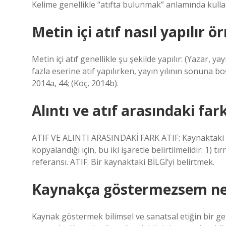
Kelime genellikle “atıfta bulunmak” anlamında kullanıl
Metin içi atıf nasıl yapılır ö
Metin içi atıf genellikle şu şekilde yapılır: (Yazar, ya
fazla eserine atıf yapılırken, yayın yılının sonuna b
2014a, 44; (Koç, 2014b).
Alıntı ve atıf arasındaki far
ATIF VE ALINTI ARASINDAKİ FARK ATIF: Kaynaktaki BİLG
kopyalandığı için, bu iki işaretle belirtilmelidir: 1) tı
referansı. ATIF: Bir kaynaktaki BİLGİ’yi belirtmek.
Kaynakça göstermezsem ne
Kaynak göstermek bilimsel ve sanatsal etiğin bir ger