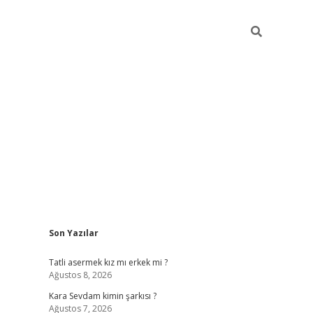
Sidebar
Son Yazılar
betexper giri
Tatli asermek kız mı erkek mi ?
Ağustos 8, 2026
Kara Sevdam kimin şarkısı ?
Ağustos 7, 2026