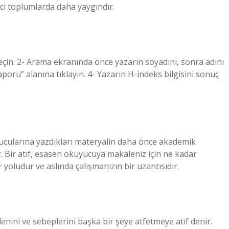
yci toplumlarda daha yaygındır.
seçin. 2- Arama ekranında önce yazarın soyadını, sonra adını
poru” alanına tıklayın. 4- Yazarın H-indeks bilgisini sonuç
ucularına yazdıkları materyalin daha önce akademik
. Bir atıf, esasen okuyucuya makaleniz için ne kadar
yoludur ve aslında çalışmanızın bir uzantısıdır.
nini ve sebeplerini başka bir şeye atfetmeye atıf denir.