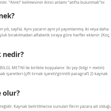
ır. “Alıntı” kelimesinin ikinci anlamı “atıfta bulunmak”tır.
rnek?
yın yılı, sayfa). Aynı yazarın aynı yıl yayımlanmış iki veya daha
oşluk bırakılmadan alfabetik sıraya göre harfler eklenir: (Koç,
k nedir?
İ, METNİ ile birlikte kopyalanır. İki şey (bilgi + metin)
rnak işaretleri (çift tırnak işareti/girintili paragraf) 2) kaynak
 olur?
eğidir. Kaynak belirtilmezse sunulan fikrin yazara ait olduğ