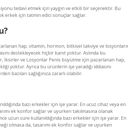
siyonu tedavi etmek için yaygın ve etkili bir seçenektir. Bu
çok erkek için tatmin edici sonuçlar sağlar.
u?
zarlanan hap, vitamin, hormon, bitkisel takviye ve losyonları
iasını destekleyecek hiçbir kanıt yoktur. Aslında bu
lar, İksirler ve Losyonlar Penis büyütme için pazarlanan hap,
liği yoktur. Ayrıca bu ürünlerin işe yaradığı iddiasını
en bazıları sağlığınıza zararlı olabilir.
ldığında bazı erkekler için işe yarar. En ucuz cihaz veya en
rımı ek konfor sağlar ve uyurken takılmasına olanak
ce uzun süre kullanıldığında bazı erkekler için işe yarar. En
ği olmasa da, tasarımı ek konfor sağlar ve uyurken