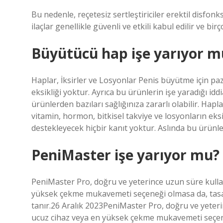
Bu nedenle, reçetesiz sertleştiriciler erektil disfonk
ilaçlar genellikle güvenli ve etkili kabul edilir ve bir
Büyütücü hap işe yarıyor m
Haplar, İksirler ve Losyonlar Penis büyütme için pa
eksikliği yoktur. Ayrıca bu ürünlerin işe yaradığı idd
ürünlerden bazıları sağlığınıza zararlı olabilir. Hap
vitamin, hormon, bitkisel takviye ve losyonların eksik
destekleyecek hiçbir kanıt yoktur. Aslında bu ürünlerd
PeniMaster işe yarıyor mu?
PeniMaster Pro, doğru ve yeterince uzun süre kullanı
yüksek çekme mukavemeti seçeneği olmasa da, tasa
tanır.26 Aralık 2023PeniMaster Pro, doğru ve yeterin
ucuz cihaz veya en yüksek çekme mukavemeti seçene