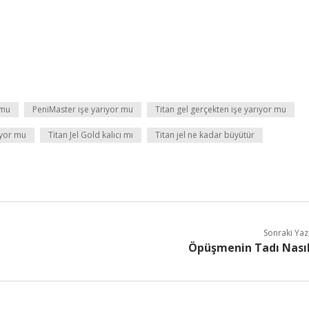
 mu
PeniMaster işe yarıyor mu
Titan gel gerçekten işe yarıyor mu
ıyor mu
Titan Jel Gold kalıcı mı
Titan jel ne kadar büyütür
Sonraki Yaz
Öpüşmenin Tadı Nası