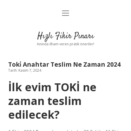
menüyü
Anasayfa
aç
Gizlilik Politikası
Hızlı Fikir Pınarı
Yasal Uyarı
Anında ilham veren pratik öneriler!
Hakkımızda
Toki̇ Anahtar Teslim Ne Zaman 2024
Tarih: Kasım 7, 2024
İlk evim TOKİ ne
zaman teslim
edilecek?