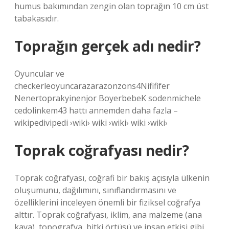
humus bakımından zengin olan toprağın 10 cm üst
tabakasıdır.
Toprağın gerçek adı nedir?
Oyuncular ve
checkerleoyuncarazarazonzons4Nifififer
Nenertoprakyinenjor BoyerbebeK sodenmichele
cedolinkem43 hattı annemden daha fazla –
wikipedivipedi ›wiki› wiki ›wiki› wiki ›wiki›
Toprak coğrafyası nedir?
Toprak coğrafyası, coğrafi bir bakış açısıyla ülkenin
oluşumunu, dağılımını, sınıflandırmasını ve
özelliklerini inceleyen önemli bir fiziksel coğrafya
alttır. Toprak coğrafyası, iklim, ana malzeme (ana
kaya), topografya, bitki örtüsü ve insan etkisi gibi