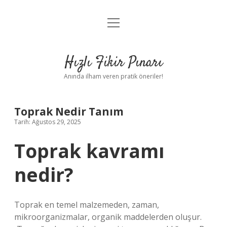
menüyü
Anasayfa
aç
Gizlilik Politikası
Hızlı Fikir Pınarı
Yasal Uyarı
Anında ilham veren pratik öneriler!
Hakkımızda
Toprak Nedir Tanım
Tarih: Ağustos 29, 2025
Toprak kavramı
nedir?
Toprak en temel malzemeden, zaman,
mikroorganizmalar, organik maddelerden oluşur.