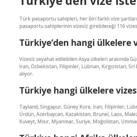
Türkiye’den vize ist
Türk pasaportu sahipleri, her biri farklı vize şartla
pasaportu sahiplerinin vizesiz girebileceği 116 vize
Türkiye’den hangi ülkelere 
Vizesiz seyahat edilebilen Asya ülkeleri arasında 
İran, Özbekistan, Filipinler, Lübnan, Kırgızistan, S
alıyor.
Türkiye hangi ülkelere vizesi
Tayland, Singapur, Güney Kore, İran, Filipinler, Lüb
Ürdün, Azerbaycan, Kazakistan, Brunei, Laos, Male
Kuveyt, Mısır, Myanmar, Suriye, Moğolistan, Umman (