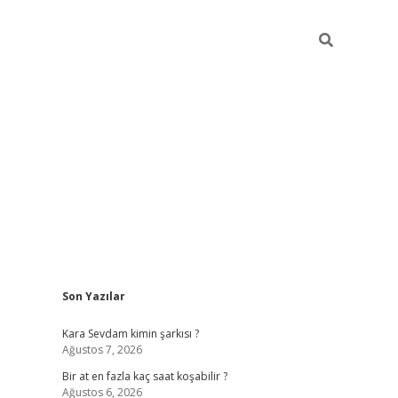
Sidebar
Son Yazılar
betexper giri
Kara Sevdam kimin şarkısı ?
Ağustos 7, 2026
Bir at en fazla kaç saat koşabilir ?
Ağustos 6, 2026