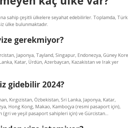
emeyen kaç ülke var?
rına sahip çeşitli ülkelere seyahat edebilirler. Toplamda, Türk
siz ülke bulunmaktadır.
vize gerekmiyor?
Gürcistan, Japonya, Tayland, Singapur, Endonezya, Güney Kore
ri Lanka, Katar, Ürdün, Azerbaycan, Kazakistan ve Irak yer
z gidebilir 2024?
nan, Kırgızistan, Özbekistan, Sri Lanka, Japonya, Katar,
zya, Hong Kong, Makao, Kamboçya (resmi pasaport için),
gri ve yeşil pasaport sahipleri için) ve Gürcistan…