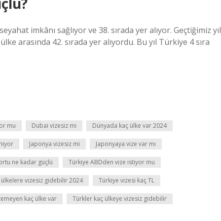
çlü?
yahat imkânı sağlıyor ve 38. sırada yer alıyor. Geçtiğimiz yıl
ke arasında 42. sırada yer alıyordu. Bu yıl Türkiye 4 sıra
yor mu
Dubai vizesiz mi
Dünyada kaç ülke var 2024
miyor
Japonya vizesiz mi
Japonyaya vize var mı
rtu ne kadar güçlü
Türkiye ABDden vize istiyor mu
ülkelere vizesiz gidebilir 2024
Türkiye vizesi kaç TL
stemeyen kaç ülke var
Türkler kaç ülkeye vizesiz gidebilir