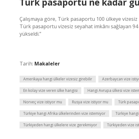
Türk pasaportu ne kadar gü
Çalışmaya göre, Türk pasaportu 100 ülkeye vizesiz se
Türk pasaportu vizesiz seyahat imkânı sağlayan 94 ül
yükseldi.”
Tarih:
Makaleler
Amerikaya hangi ülkeler vizesiz girebilir
Azerbaycan vize isti
En kolay vize veren ülke hangisi
Hangi Avrupa ülkesi vize iste
Norveç vize istiyor mu
Rusya vize istiyor mu
Türk pasapo
Türkiye hangi Afrika ülkelerinden vize istemiyor
Türkiye hangi 
Türkiyeden hangi ülkelere vize gerekmiyor
Türkiyeden vize i