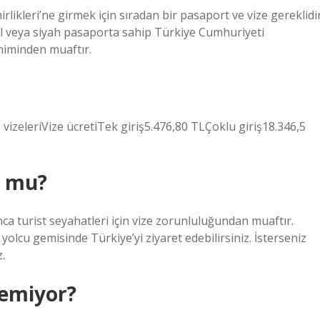
rlikleri’ne girmek için sıradan bir pasaport ve vize gereklidir
şil veya siyah pasaporta sahip Türkiye Cumhuriyeti
iniminden muaftır.
ş vizeleriVize ücretiTek giriş5.476,80 TLÇoklu giriş18.346,5
r mu?
 turist seyahatleri için vize zorunluluğundan muaftır.
lcu gemisinde Türkiye’yi ziyaret edebilirsiniz. İsterseniz
.
temiyor?