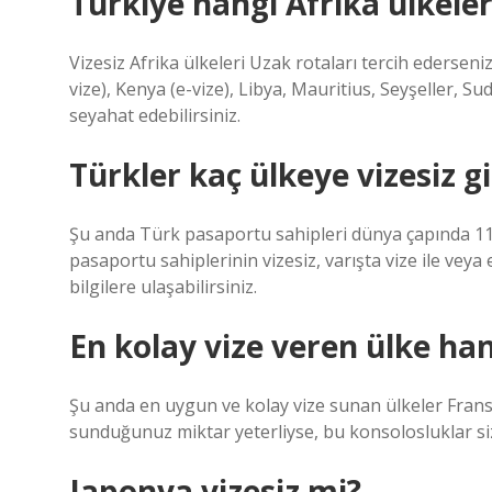
Türkiye hangi Afrika ülkele
Vizesiz Afrika ülkeleri Uzak rotaları tercih edersen
vize), Kenya (e-vize), Libya, Mauritius, Seyşeller, S
seyahat edebilirsiniz.
Türkler kaç ülkeye vizesiz gi
Şu anda Türk pasaportu sahipleri dünya çapında 116
pasaportu sahiplerinin vizesiz, varışta vize ile veya e
bilgilere ulaşabilirsiniz.
En kolay vize veren ülke han
Şu anda en uygun ve kolay vize sunan ülkeler Fransa
sunduğunuz miktar yeterliyse, bu konsolosluklar size
Japonya vizesiz mi?