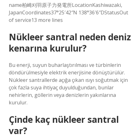
name柏崎刈羽原子力発電所LocationKashiwazaki,
JapanCoordinates37°25′42″N 138°36′6″DStatusOut
of service13 more lines
Nükleer santral neden deniz
kenarına kurulur?
Bu enerji, suyun buharlaştırılması ve türbinlerin
döndürülmesiyle elektrik enerjisine dönüştürülür.
Nükleer santrallerde açığa çıkan ısıyı soğutmak için
çok fazla suya ihtiyaç duyulduğundan, bunlar
nehirlerin, göllerin veya denizlerin yakınlarına
kurulur.
Çinde kaç nükleer santral
var?