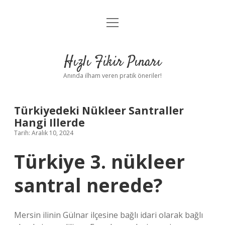
menüyü
Anasayfa
aç
Gizlilik Politikası
Hızlı Fikir Pınarı
Yasal Uyarı
Anında ilham veren pratik öneriler!
Hakkımızda
Türkiyedeki Nükleer Santraller
Hangi Illerde
Tarih: Aralık 10, 2024
Türkiye 3. nükleer
santral nerede?
Mersin ilinin Gülnar ilçesine bağlı idari olarak bağlı