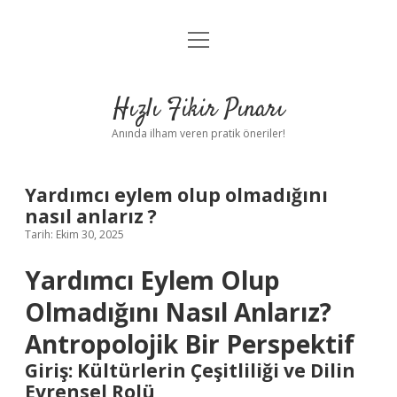
menüyü
Anasayfa
aç
Gizlilik Politikası
Hızlı Fikir Pınarı
Yasal Uyarı
Anında ilham veren pratik öneriler!
Hakkımızda
Yardımcı eylem olup olmadığını
nasıl anlarız ?
Tarih: Ekim 30, 2025
Yardımcı Eylem Olup
Olmadığını Nasıl Anlarız?
Antropolojik Bir Perspektif
Giriş: Kültürlerin Çeşitliliği ve Dilin
Evrensel Rolü