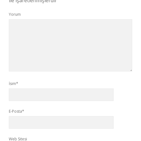
ile işaretlenmişlerdir
Yorum
İsim*
E-Posta*
Web Sitesi