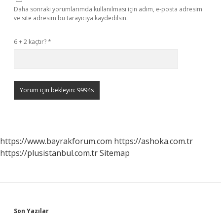
Daha sonraki yorumlarımda kullanılması için adım, e-posta adresim
ve site adresim bu tarayıcıya kaydedilsin.
6 + 2 kaçtır?
*
https://www.bayrakforum.com
https://ashoka.com.tr
https://plusistanbul.com.tr
Sitemap
Sidebar
Son Yazılar