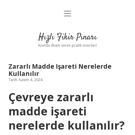
menüyü
Anasayfa
aç
Gizlilik Politikası
Hızlı Fikir Pınarı
Yasal Uyarı
Anında ilham veren pratik öneriler!
Hakkımızda
Zararlı Madde Işareti Nerelerde
Kullanılır
Tarih: Kasım 4, 2024
Çevreye zararlı
madde işareti
nerelerde kullanılır?