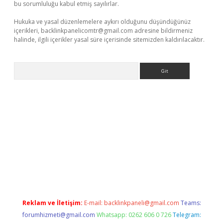
bu sorumluluğu kabul etmiş sayılırlar.
Hukuka ve yasal düzenlemelere aykırı olduğunu düşündüğünüz
içerikleri,
backlinkpanelicomtr@gmail.com
adresine bildirmeniz
halinde, ilgili içerikler yasal süre içerisinde sitemizden kaldırılacaktır.
Arama
giriş
Reklam ve İletişim:
E-mail:
backlinkpaneli@gmail.com
Teams:
forumhizmeti@gmail.com
Whatsapp: 0262 606 0 726
Telegram: