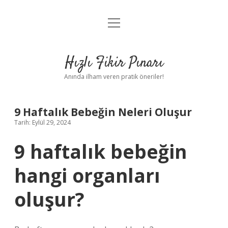
menüyü
Anasayfa
aç
Gizlilik Politikası
Hızlı Fikir Pınarı
Yasal Uyarı
Anında ilham veren pratik öneriler!
Hakkımızda
9 Haftalık Bebeğin Neleri Oluşur
Tarih: Eylül 29, 2024
9 haftalık bebeğin
hangi organları
oluşur?