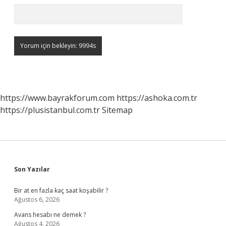
https://www.bayrakforum.com
https://ashoka.com.tr
https://plusistanbul.com.tr
Sitemap
Sidebar
Son Yazılar
Bir at en fazla kaç saat koşabilir ?
Ağustos 6, 2026
Avans hesabı ne demek ?
Ağustos 4, 2026