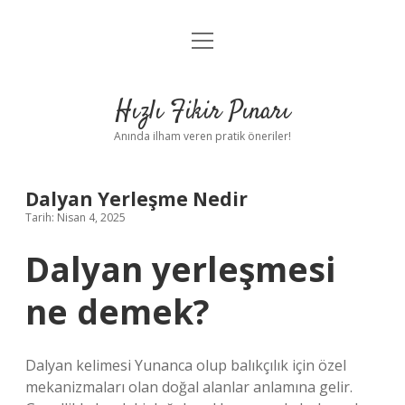
menüyü
Anasayfa
aç
Gizlilik Politikası
Hızlı Fikir Pınarı
Yasal Uyarı
Anında ilham veren pratik öneriler!
Hakkımızda
Dalyan Yerleşme Nedir
Tarih: Nisan 4, 2025
Dalyan yerleşmesi
ne demek?
Dalyan kelimesi Yunanca olup balıkçılık için özel
mekanizmaları olan doğal alanlar anlamına gelir.