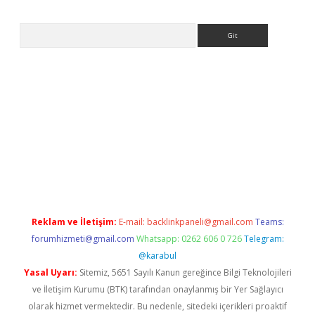
Arama
r giriş
Reklam ve İletişim:
E-mail:
backlinkpaneli@gmail.com
Teams:
forumhizmeti@gmail.com
Whatsapp: 0262 606 0 726
Telegram:
@karabul
Yasal Uyarı:
Sitemiz, 5651 Sayılı Kanun gereğince Bilgi Teknolojileri
ve İletişim Kurumu (BTK) tarafından onaylanmış bir Yer Sağlayıcı
olarak hizmet vermektedir. Bu nedenle, sitedeki içerikleri proaktif