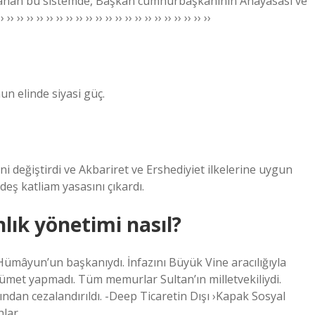
lanan bu sistemde, Başkan cumhurbaşkanının Anayasası ve
 ›› ›› ›› ›› ›› ›› ›› ›› ›› ›› ›› ›› ›› ›› ›› ›› ››
un elinde siyasi güç.
i değiştirdi ve Akbariret ve Ershediyiet ilkelerine uygun
deş katliam yasasını çıkardı.
lık yönetimi nasıl?
ümâyun’un başkanıydı. İnfazını Büyük Vine aracılığıyla
met yapmadı. Tüm memurlar Sultan’ın milletvekiliydi.
ından cezalandırıldı. -Deep Ticaretin Dışı ›Kapak Sosyal
hlar …