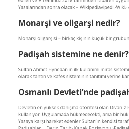
edilen ve 9 Temmuz 2018 tarihinden itibaren uygu
Yasalarından sonra olacak – Wikipediavipedi ›Wiki› ›› ›› ›› ›› ››
Monarşi ve oligarşi nedir?
Monarşi oligarşisi = birkaç kişinin küçük bir grubun
Padişah sistemine ne denir?
Sultan Ahmet Hynedan’ın ilk kullanımı miras sistemin
olarak tahtın ve kafes sisteminin tanıtımı yerine kar
Osmanlı Devleti’nde padişah
Devletin en yüksek danışma otoritesi olan Divan-z H
kullanıyor; Uygulamada hükmedecekti, ama bir hükü
Yasaya karşı hareket edenler Sultan’ın kendisi taraf
Padisahlar … Derin Tarih› Kapak Pozisyonu ›Padisa