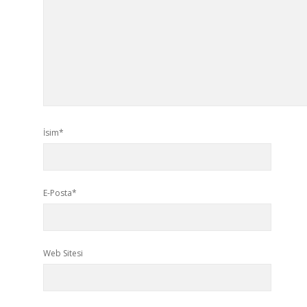
İsim*
E-Posta*
Web Sitesi