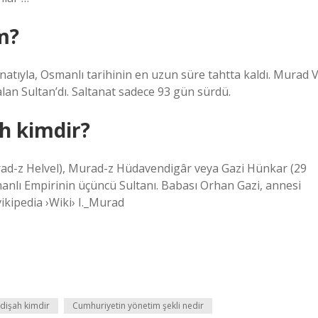
m?
tanatıyla, Osmanlı tarihinin en uzun süre tahtta kaldı. Murad V
alan Sultan’dı. Saltanat sadece 93 gün sürdü.
h kimdir?
anlı Empirinin üçüncü Sultanı. Babası Orhan Gazi, annesi
ikipedia ›Wiki› I._Murad
adişah kimdir
Cumhuriyetin yönetim şekli nedir