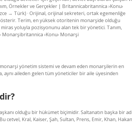
nım, Örnekler ve Gerçekler | Britannicabritannica ›Konu›
 → Türk) · Orijinal, orijinal sekreteri, ortak egemenliğe
i gösterir. Terim, en yüksek otoritenin monarşide olduğu
 ve miras yoluyla pozisyonunu alan tek bir yönetici. Tanım,
u› Monarşibritannica ›Konu› Monarşi
, monarşi yönetim sistemi ve devam eden monarşilerin en
a, aynı aileden gelen tüm yöneticiler bir aile üyesinden
dir?
şkanı olduğu bir hükümet biçimidir. Saltanatın başka bir adı
Bu cetvel, Kral, Kaiser, Şah, Sultan, Prens, Emir, Khan, Hakan