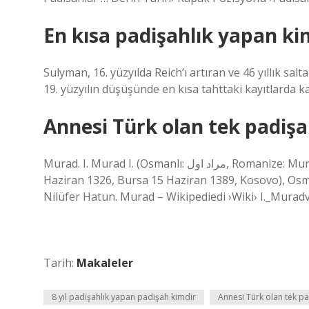
En kısa padişahlık yapan ki
Sulyman, 16. yüzyılda Reich’ı artıran ve 46 yıllık sal
19. yüzyılın düşüşünde en kısa tahttaki kayıtlarda k
Annesi Türk olan tek padişa
Murad. I. Murad I. (Osmanlı: مراد اول, Romanize: Murad-z Helvel), Murad-z Hüdavendigâr veya Gazi Hünkar (29
Haziran 1326, Bursa 15 Haziran 1389, Kosovo), Osm
Nilüfer Hatun. Murad – Wikipediedi ›Wiki› I._Muradv
Tarih:
Makaleler
8 yıl padişahlık yapan padişah kimdir
Annesi Türk olan tek p