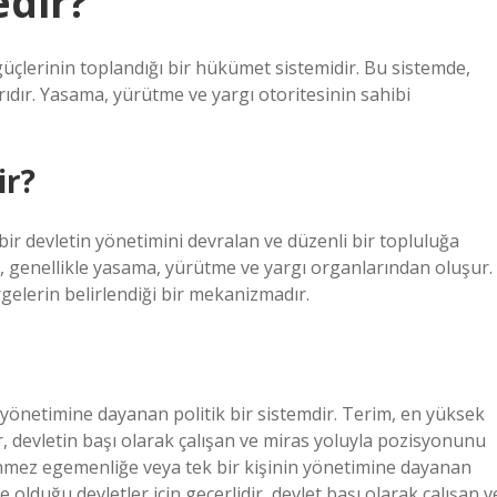
edir?
erinin toplandığı bir hükümet sistemidir. Bu sistemde,
ıdır. Yasama, yürütme ve yargı otoritesinin sahibi
ir?
ir devletin yönetimini devralan ve düzenli bir topluluğa
 genellikle yasama, yürütme ve yargı organlarından oluşur.
elerin belirlendiği bir mekanizmadır.
yönetimine dayanan politik bir sistemdir. Terim, en yüksek
r, devletin başı olarak çalışan ve miras yoluyla pozisyonunu
nmez egemenliğe veya tek bir kişinin yönetimine dayanan
olduğu devletler için geçerlidir, devlet başı olarak çalışan v