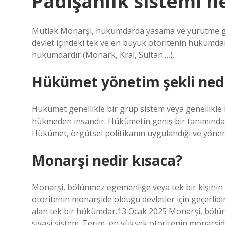
Padişahlık sistemi n
Mutlak Monarşi, hükümdarda yasama ve yürütme güçl
devlet içindeki tek ve en büyük otoritenin hükümdar
hükümdardır (Monark, Kral, Sultan …).
Hükümet yönetim şekli ned
Hükümet genellikle bir grup sistem veya genellikle b
hükmeden insandır. Hükümetin geniş bir tanımında,
Hükümet, örgütsel politikanın uygulandığı ve yönerg
Monarşi nedir kısaca?
Monarşi, bölünmez egemenliğe veya tek bir kişinin 
otoritenin monarşide olduğu devletler için geçerlidi
alan tek bir hükümdar.13 Ocak 2025 Monarşi, bölü
siyasi sistem. Terim, en yüksek otoritenin monarşide 