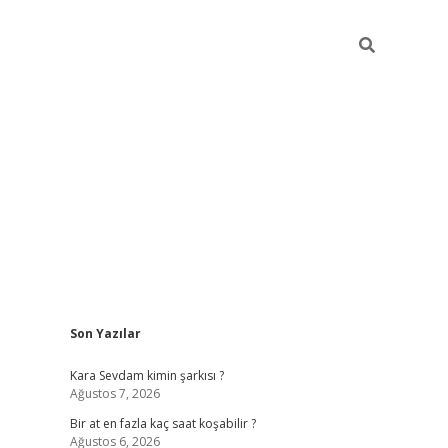
Sidebar
Son Yazılar
betexper g
Kara Sevdam kimin şarkısı ?
Ağustos 7, 2026
Bir at en fazla kaç saat koşabilir ?
Ağustos 6, 2026