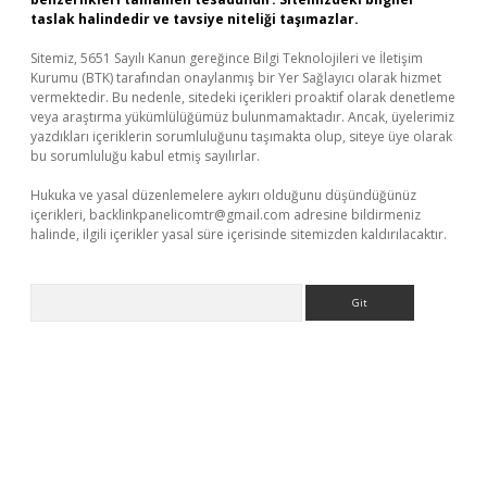
taslak halindedir ve tavsiye niteliği taşımazlar.
Sitemiz, 5651 Sayılı Kanun gereğince Bilgi Teknolojileri ve İletişim
Kurumu (BTK) tarafından onaylanmış bir Yer Sağlayıcı olarak hizmet
vermektedir. Bu nedenle, sitedeki içerikleri proaktif olarak denetleme
veya araştırma yükümlülüğümüz bulunmamaktadır. Ancak, üyelerimiz
yazdıkları içeriklerin sorumluluğunu taşımakta olup, siteye üye olarak
bu sorumluluğu kabul etmiş sayılırlar.
Hukuka ve yasal düzenlemelere aykırı olduğunu düşündüğünüz
içerikleri,
backlinkpanelicomtr@gmail.com
adresine bildirmeniz
halinde, ilgili içerikler yasal süre içerisinde sitemizden kaldırılacaktır.
Arama
etexper giriş