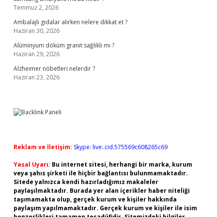
Temmuz 2, 2026
Ambalajlı gıdalar alırken nelere dikkat et ?
Haziran 30, 2026
Alüminyum döküm granit sağlıklı mı ?
Haziran 29, 2026
Alzheimer nöbetleri nelerdir ?
Haziran 23, 2026
Reklam ve İletişim:
Skype: live:.cid.575569c608265c69
Yasal Uyarı:
Bu internet sitesi, herhangi bir marka, kurum
veya şahıs şirketi ile hiçbir bağlantısı bulunmamaktadır.
Sitede yalnızca kendi hazırladığımız makaleler
paylaşılmaktadır. Burada yer alan içerikler haber niteliği
taşımamakta olup, gerçek kurum ve kişiler hakkında
paylaşım yapılmamaktadır. Gerçek kurum ve kişiler ile isim
benzerlikleri tamamen tesadüfidir. Sitemizdeki bilgiler