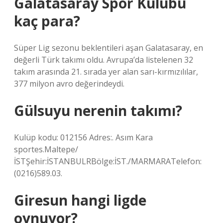
Galatasaray Spor Kulübü
kaç para?
Süper Lig sezonu beklentileri aşan Galatasaray, en
değerli Türk takımı oldu. Avrupa’da listelenen 32
takım arasında 21. sırada yer alan sarı-kırmızılılar,
377 milyon avro değerindeydi.
Gülsuyu nerenin takımı?
Kulüp kodu: 012156 Adres:. Asım Kara
sportes.Maltepe/
İSTŞehir:İSTANBULRBölge:İST./MARMARATelefon:
(0216)589.03.
Giresun hangi ligde
oynuyor?