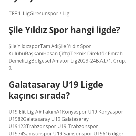
TFF 1. LigGiresunspor / Lig
Şile Yıldız Spor hangi ligde?
Şile YıldızsporTam AdıŞile Yıldız Spor
KulübüBaşkanıHasan ÇiftçiTeknik Direktör Emrah
DemeliLigBölgesel Amatör Lig2023-24B.A.L/1. Grup,
9.
Galatasaray U19 Ligde
kaçıncı sırada?
U19 Elit Lig A#TakımA1Konyaspor U19 Konyaspor
U1982Galatasaray U19 Galatasaray
U19123Trabzonspor U19 Trabzonspor
U1974Samsunspor U19 Samsunspor U19616 diğer