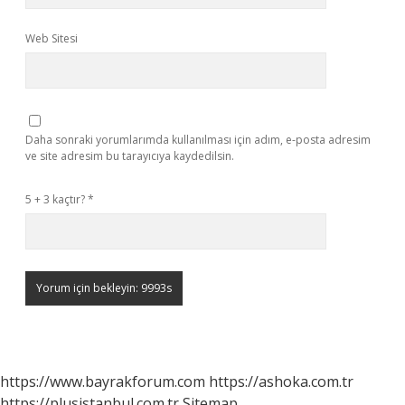
Web Sitesi
Daha sonraki yorumlarımda kullanılması için adım, e-posta adresim
ve site adresim bu tarayıcıya kaydedilsin.
5 + 3 kaçtır?
*
https://www.bayrakforum.com
https://ashoka.com.tr
https://plusistanbul.com.tr
Sitemap