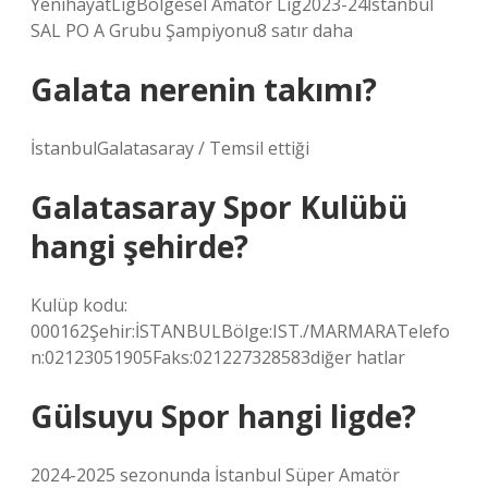
YenihayatLigBölgesel Amatör Lig2023-24İstanbul
SAL PO A Grubu Şampiyonu8 satır daha
Galata nerenin takımı?
İstanbulGalatasaray / Temsil ettiği
Galatasaray Spor Kulübü
hangi şehirde?
Kulüp kodu:
000162Şehir:İSTANBULBölge:IST./MARMARATelefo
n:02123051905Faks:021227328583diğer hatlar
Gülsuyu Spor hangi ligde?
2024-2025 sezonunda İstanbul Süper Amatör