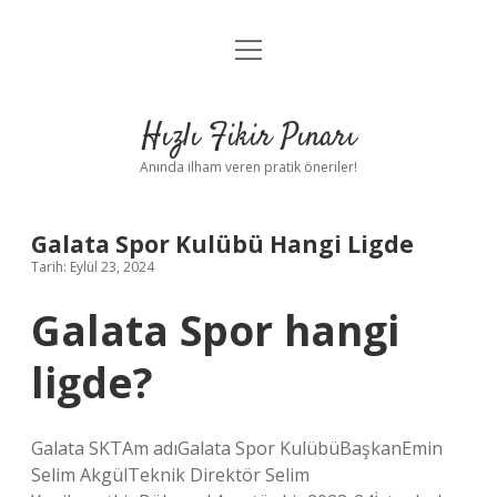
menüyü
Anasayfa
aç
Gizlilik Politikası
Hızlı Fikir Pınarı
Yasal Uyarı
Anında ilham veren pratik öneriler!
Hakkımızda
Galata Spor Kulübü Hangi Ligde
Tarih: Eylül 23, 2024
Galata Spor hangi
ligde?
Galata SKTAm adıGalata Spor KulübüBaşkanEmin
Selim AkgülTeknik Direktör Selim