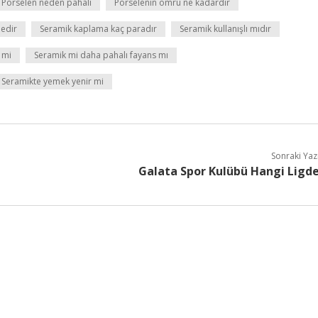
Porselen neden pahalı
Porselenin ömrü ne kadardır
nedir
Seramik kaplama kaç paradır
Seramik kullanışlı mıdır
 mi
Seramik mi daha pahalı fayans mı
Seramikte yemek yenir mi
Sonraki Yaz
Galata Spor Kulübü Hangi Ligd