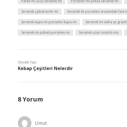
Parke mi ucuz seramik mi
Porselen mi yoksa seramik mi
Seramik çabuk kırılır mı
Seramik ile porselen arasındaki fark 
Seramik kupa mı porselen kupa mı
Seramik mi daha iyi granit
Seramik mi pahalı porselen mi
Seramik uzun ömürlü mü
Önceki Yazı
Kebap Çeşitleri Nelerdir
8 Yorum
Umut