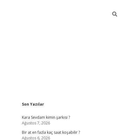
Sidebar
Son Yazılar
betexper gi
Kara Sevdam kimin şarkısı ?
Ağustos 7, 2026
Bir at en fazla kaç saat koşabilir ?
Ağustos 6, 2026