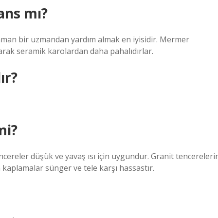
ans mı?
zaman bir uzmandan yardım almak en iyisidir. Mermer
olarak seramik karolardan daha pahalıdırlar.
ır?
mi?
tencereler düşük ve yavaş ısı için uygundur. Granit tencereleri
n kaplamalar sünger ve tele karşı hassastır.