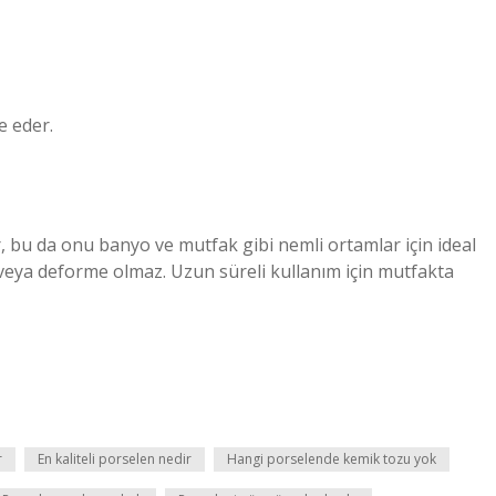
e eder.
 bu da onu banyo ve mutfak gibi nemli ortamlar için ideal
veya deforme olmaz. Uzun süreli kullanım için mutfakta
r
En kaliteli porselen nedir
Hangi porselende kemik tozu yok