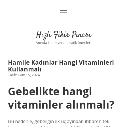
menüyü
Anasayfa
aç
Gizlilik Politikası
Hızlı Fikir Pınarı
Yasal Uyarı
Anında ilham veren pratik öneriler!
Hakkımızda
Hamile Kadınlar Hangi Vitaminleri
Kullanmalı
Tarih: Ekim 15, 2024
Gebelikte hangi
vitaminler alınmalı?
Bu nedenle, gebeliğin ilk üç ayından itibaren tek