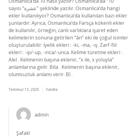
Osmanlıca’da 10 nasıl yazılır? Osmanlıca’da “10”
sayısı “عشرة” şeklinde yazılır. Osmanlıca’da hangi
ekler kullanılıyor? Osmanlıca’da kullanılan bazı ekler
şunlardır: Ayrıca, Osmanlıca’da Farsça kökenli ekler
de kullanılır, örneğin, canlı varlıklara işaret eden
kelimelerin sonuna getirilen “ân” eki ile çoğul isimler
oluşturulabilir. İyelik ekleri : -ki, -ma, -ış. Zarf-fiil
ekleri : -ıp/-up, -ınca/-unca. Kelime türetme ekleri :
Alel . Kelimenin başına eklenir, “x ile, x yoluyla”
anlamlarına gelir. Bila . Kelimenin başına eklenir,
olumsuzluk anlamı verir. Bî .
Temmuz 13, 2025
Yanıtla
admin
Şafak!