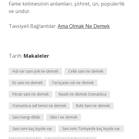
Fame kelimesinin anlamları, şöhret, ün, popülerlik
ve ündür.
Tavsiyeli Bağlantılar:
Ama Olmak Ne Demek
Tarih:
Makaleler
Adı var sanı yok ne demek
Celle sani ne demek
Es sani ne demek
Farsçada ruh ne demek
Fıtratı sani ne demek
Nasıh ne demek Osmanlıca
Osmanlıca saf temiz ne demek
Ruhi Sani ne demek
Sani hangi dilde
Sâni i ne demek
Sani ismi kaç kişide var
Sani ismi Türkiyede kaç kişide var