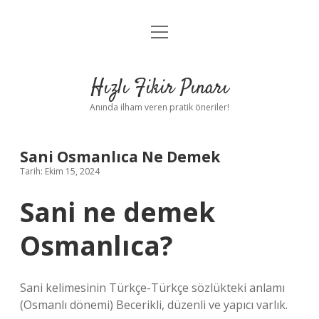
menüyü
Anasayfa
aç
Gizlilik Politikası
Hızlı Fikir Pınarı
Yasal Uyarı
Anında ilham veren pratik öneriler!
Hakkımızda
Sani Osmanlıca Ne Demek
Tarih: Ekim 15, 2024
Sani ne demek
Osmanlıca?
Sani kelimesinin Türkçe-Türkçe sözlükteki anlamı
(Osmanlı dönemi) Becerikli, düzenli ve yapıcı varlık.