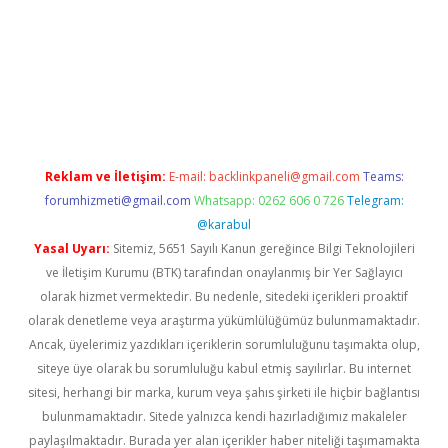
ş
Reklam ve İletişim:
E-mail:
backlinkpaneli@gmail.com
Teams:
forumhizmeti@gmail.com
Whatsapp: 0262 606 0 726
Telegram:
@karabul
Yasal Uyarı:
Sitemiz, 5651 Sayılı Kanun gereğince Bilgi Teknolojileri
ve İletişim Kurumu (BTK) tarafından onaylanmış bir Yer Sağlayıcı
olarak hizmet vermektedir. Bu nedenle, sitedeki içerikleri proaktif
olarak denetleme veya araştırma yükümlülüğümüz bulunmamaktadır.
Ancak, üyelerimiz yazdıkları içeriklerin sorumluluğunu taşımakta olup,
siteye üye olarak bu sorumluluğu kabul etmiş sayılırlar. Bu internet
sitesi, herhangi bir marka, kurum veya şahıs şirketi ile hiçbir bağlantısı
bulunmamaktadır. Sitede yalnızca kendi hazırladığımız makaleler
paylaşılmaktadır. Burada yer alan içerikler haber niteliği taşımamakta