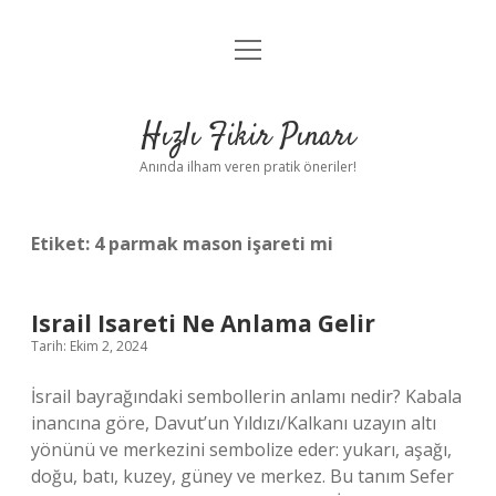
menüyü
Anasayfa
aç
Gizlilik Politikası
Hızlı Fikir Pınarı
Yasal Uyarı
Anında ilham veren pratik öneriler!
Hakkımızda
Etiket:
4 parmak mason işareti mi
Israil Isareti Ne Anlama Gelir
Tarih: Ekim 2, 2024
İsrail bayrağındaki sembollerin anlamı nedir? Kabala
inancına göre, Davut’un Yıldızı/Kalkanı uzayın altı
yönünü ve merkezini sembolize eder: yukarı, aşağı,
doğu, batı, kuzey, güney ve merkez. Bu tanım Sefer