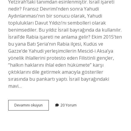
Yetzirah’taki tanımdan esinlenmiştir. İsrail işareti
nedir? Fransız Devrimi’nden sonra Yahudi
Aydınlanması’nın bir sonucu olarak, Yahudi
toplulukları Davut Yıldızı’nı sembolleri olarak
benimsediler. Bu yıldız İsrail bayrağında da kullanılır.
İsrail’de Rabia işareti ne anlama gelir? Ekim 2015’ten
bu yana Batı Şeria’nın Rabia ilçesi, Kudüs ve
Gazze’de Yahudi yerleşimcilerin Mescid-i Aksa’ya
yönelik ihlallerini protesto eden Filistinli gençler,
“halkın haklarını ihlal eden hükümete” karşı
çıktıklarını dile getirmek amacıyla gösteriler
sırasında bu pankartı yaptı. İsrail bayrağındaki
mavi…
Israil
Devamını okuyun
20 Yorum
Isareti
Ne
Anlama
Gelir