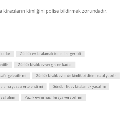
 kiracıların kimliğini polise bildirmek zorundadır.
e kadar
Günlük ev kiralamak için neler gerekli
edilir
Günlük kiralık ev vergisi ne kadar
afir gelebilir mi
Günlük kiralık evlerde kimlik bildirimi nasıl yapılır
iralama yasası ertelendi mi
Günübirlik ev kiralamak yasal mı
sıl alınır
Yazlık evimi nasıl kiraya verebilirim