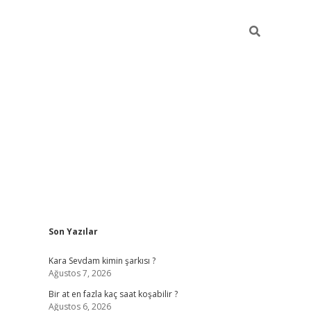
Sidebar
Son Yazılar
betexper giriş
Kara Sevdam kimin şarkısı ?
Ağustos 7, 2026
Bir at en fazla kaç saat koşabilir ?
Ağustos 6, 2026