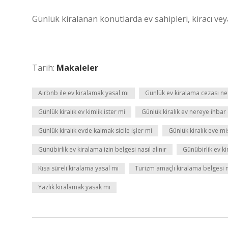
Günlük kiralanan konutlarda ev sahipleri, kiracı veya
Tarih:
Makaleler
Airbnb ile ev kiralamak yasal mı
Günlük ev kiralama cezası n
Günlük kiralık ev kimlik ister mi
Günlük kiralık ev nereye ihbar 
Günlük kiralık evde kalmak sicile işler mi
Günlük kiralık eve mis
Günübirlik ev kiralama izin belgesi nasıl alınır
Günübirlik ev k
Kısa süreli kiralama yasal mı
Turizm amaçlı kiralama belgesi na
Yazlık kiralamak yasak mı