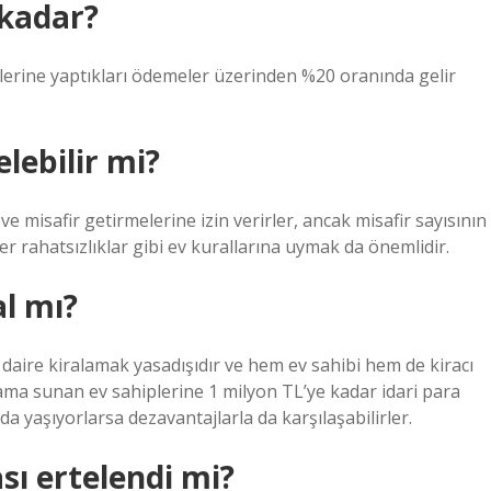
 kadar?
plerine yaptıkları ödemeler üzerinden %20 oranında gelir
lebilir mi?
eve misafir getirmelerine izin verirler, ancak misafir sayısının
ğer rahatsızlıklar gibi ev kurallarına uymak da önemlidir.
al mı?
aire kiralamak yasadışıdır ve hem ev sahibi hem de kiracı
lama sunan ev sahiplerine 1 milyon TL’ye kadar idari para
ada yaşıyorlarsa dezavantajlarla da karşılaşabilirler.
sı ertelendi mi?