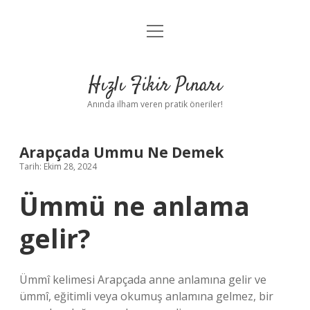
menüyü
Anasayfa
aç
Gizlilik Politikası
Hızlı Fikir Pınarı
Yasal Uyarı
Anında ilham veren pratik öneriler!
Hakkımızda
Arapçada Ummu Ne Demek
Tarih: Ekim 28, 2024
Ümmü ne anlama
gelir?
Ümmî kelimesi Arapçada anne anlamına gelir ve
ümmî, eğitimli veya okumuş anlamına gelmez, bir