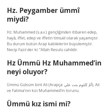
Hz. Peygamber ümmî
miydi?
Hz. Muhammed (s.a.v.) gençliğinden itibaren edep,
hayâ, iffet, edep ve iffetin timsali olarak yaşamıştır.
Bu durum bütün Arap kabilelerini büyülemiştir.
Necip Fazıl der ki: “Allah Resulü cahildir.
Hz Ümmü Hz Muhammed’in
neyi oluyor?
Ümmü Gülsüm bint Ali (Arapça: أمّ كلثوم بنت علي), Ali
ve Fatima’nın kızı Muhammed’in torunu.
Ümmü kız ismi mi?