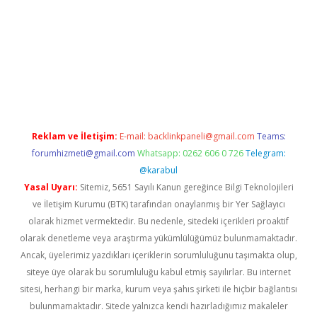
r giriş
Reklam ve İletişim:
E-mail:
backlinkpaneli@gmail.com
Teams:
forumhizmeti@gmail.com
Whatsapp: 0262 606 0 726
Telegram:
@karabul
Yasal Uyarı:
Sitemiz, 5651 Sayılı Kanun gereğince Bilgi Teknolojileri
ve İletişim Kurumu (BTK) tarafından onaylanmış bir Yer Sağlayıcı
olarak hizmet vermektedir. Bu nedenle, sitedeki içerikleri proaktif
olarak denetleme veya araştırma yükümlülüğümüz bulunmamaktadır.
Ancak, üyelerimiz yazdıkları içeriklerin sorumluluğunu taşımakta olup,
siteye üye olarak bu sorumluluğu kabul etmiş sayılırlar. Bu internet
sitesi, herhangi bir marka, kurum veya şahıs şirketi ile hiçbir bağlantısı
bulunmamaktadır. Sitede yalnızca kendi hazırladığımız makaleler