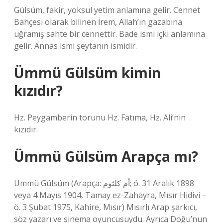
Gülsüm, fakir, yoksul yetim anlamına gelir. Cennet
Bahçesi olarak bilinen İrem, Allah’ın gazabına
uğramış sahte bir cennettir. Bade ismi içki anlamına
gelir. Annas ismi şeytanın ismidir.
Ümmü Gülsüm kimin
kızıdır?
Hz. Peygamberin torunu Hz. Fatıma, Hz. Ali’nin
kızıdır.
Ümmü Gülsüm Arapça mı?
Ümmü Gülsüm (Arapça: أم كلثوم; ö. 31 Aralık 1898
veya 4 Mayıs 1904, Tamay ez-Zahayra, Mısır Hidivi –
ö. 3 Şubat 1975, Kahire, Mısır) Mısırlı Arap şarkıcı,
söz yazarı ve sinema oyuncusuydu. Ayrıca Doğu’nun