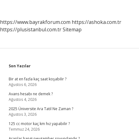
https://www.bayrakforum.com
https://ashoka.com.tr
https://plusistanbul.com.tr
Sitemap
Sidebar
Son Yazılar
Bir at en fazla kaç saat koşabilir ?
Ağustos 6, 2026
Avans hesabı ne demek ?
Ağustos 4, 2026
2025 Üniversite Ara Tatil Ne Zaman ?
Ağustos 3, 2026
125 cc motor kaç km hız yapabilir ?
Temmuz 24, 2026
Araplar hangi peygamber soyundandır ?