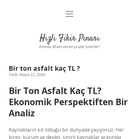
menüyü
Anasayfa
aç
Gizlilik Politikası
Hızlı Fikir Pınarı
Yasal Uyarı
Anında ilham veren pratik öneriler!
Hakkımızda
Bir ton asfalt kaç TL ?
Tarih: Mayıs 22, 2026
Bir Ton Asfalt Kaç TL?
Ekonomik Perspektiften Bir
Analiz
Kaynakların kıt olduğu bir dünyada yaşıyoruz. Her
birey, kurum ve devlet, sınırlı kaynaklar arasında