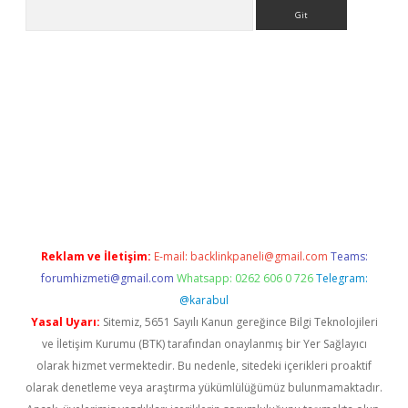
Arama
r giriş
Reklam ve İletişim:
E-mail:
backlinkpaneli@gmail.com
Teams:
forumhizmeti@gmail.com
Whatsapp: 0262 606 0 726
Telegram:
@karabul
Yasal Uyarı:
Sitemiz, 5651 Sayılı Kanun gereğince Bilgi Teknolojileri
ve İletişim Kurumu (BTK) tarafından onaylanmış bir Yer Sağlayıcı
olarak hizmet vermektedir. Bu nedenle, sitedeki içerikleri proaktif
olarak denetleme veya araştırma yükümlülüğümüz bulunmamaktadır.