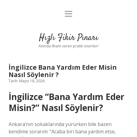
menüyü
Anasayfa
aç
Gizlilik Politikası
Hızlı Fikir Pınarı
Yasal Uyarı
Anında ilham veren pratik öneriler!
Hakkımızda
İngilizce Bana Yardım Eder Misin
Nasıl Söylenir ?
Tarih: Mayıs 18, 2026
İngilizce “Bana Yardım Eder
Misin?” Nasıl Söylenir?
Ankara’nın sokaklarında yürürken bile bazen
kendime sorarım: “Acaba biri bana yardım etse,