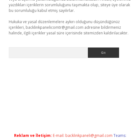
yazdıkları içeriklerin sorumluluğunu taşımakta olup, siteye üye olarak
bu sorumluluğu kabul etmiş sayılırlar.
Hukuka ve yasal düzenlemelere aykırı olduğunu düşündüğünüz
içerikleri,
backlinkpanelicomtr@gmail.com
adresine bildirmeniz
halinde, ilgili içerikler yasal süre içerisinde sitemizden kaldırılacaktır.
Arama
r giriş
Reklam ve İletişim:
E-mail:
backlinkpaneli@gmail.com
Teams: