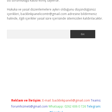
bu sorumluluğu kabul etmiş sayılırlar.
Hukuka ve yasal düzenlemelere aykırı olduğunu düşündüğünüz
içerikleri,
backlinkpanelicomtr@gmail.com
adresine bildirmeniz
halinde, ilgili içerikler yasal süre içerisinde sitemizden kaldırılacaktır.
Arama
giriş
Reklam ve İletişim:
E-mail:
backlinkpaneli@gmail.com
Teams:
forumhizmeti@gmail.com
Whatsapp: 0262 606 0 726
Telegram: