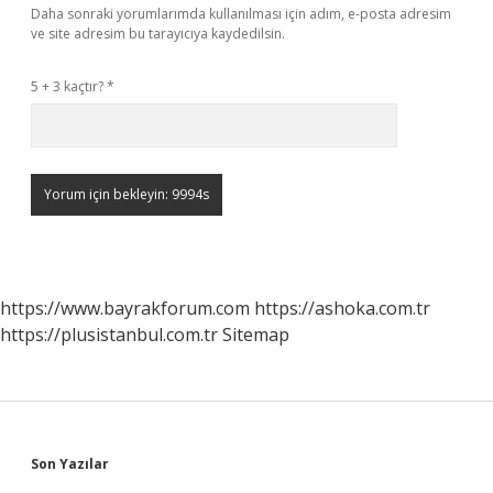
Daha sonraki yorumlarımda kullanılması için adım, e-posta adresim
ve site adresim bu tarayıcıya kaydedilsin.
5 + 3 kaçtır?
*
https://www.bayrakforum.com
https://ashoka.com.tr
https://plusistanbul.com.tr
Sitemap
Sidebar
Son Yazılar