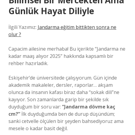
Bilimsel Bir Mercekten Ama
Günlük Hayat Diliyle
İlgili Yazımız:
Jandarma eğitim bittikten sonra ne
olur ?
Capacim ailesine merhaba! Bu içerikte “Jandarma ne
kadar maaş alıyor 2025” hakkında kapsamlı bir
rehber hazırladık.
Eskişehir’de üniversitede çalışıyorum. Gün içinde
akademik makaleler, dersler, raporlar… akşam
olunca da insanın kafası biraz daha “sokak dili”ne
kayıyor. Son zamanlarda garip bir şekilde sık
duyduğum bir soru var:
“Jandarma dövme kaç
cm?”
İlk duyduğumda ben de durup düşündüm;
sanki cetvelle ölçülen bir şeyden bahsediyoruz ama
mesele o kadar basit değil.