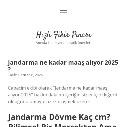
menüyü
Anasayfa
aç
Gizlilik Politikası
Hızlı Fikir Pınarı
Yasal Uyarı
Anında ilham veren pratik öneriler!
Hakkımızda
Jandarma ne kadar maaş alıyor 2025
?
Tarih: Haziran 6, 2026
Capacim ekibi olarak “Jandarma ne kadar maaş
alıyor 2025” hakkındaki bu içeriğin sizler için değerli
olduğunu umuyoruz. Görüşmek üzere!
Jandarma Dövme Kaç cm?