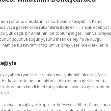
umun ruhunu, umutlarını ve korkularını taşıyabilir. Kamu
da veya gazetelerde rakamlarla ifade edilir, ancak edebiyat
ir yük değil, bir anlatının, bir toplumsal gerilimin ve bireyse
orcunun soyut ve soğuk yüzünü insan deneyimi ve duygu
ı hem de bu kavramın toplum ve birey üzerindeki etkilerini
eğiyle
ya yabancı yatırımcılara olan mali yükümlülüklerini ifade
ç bir karakterin omzundaki yük, bir romanın gerilim noktası
 bir kahramanın kendi içsel çatışmalarını taşıması gibi, toplum
taşır.
laşılmasını sağlayan köprülerdir. Mesela Albert Camus’nün
 olarak sunulurken, kamu borcu da toplumsal bir metafor