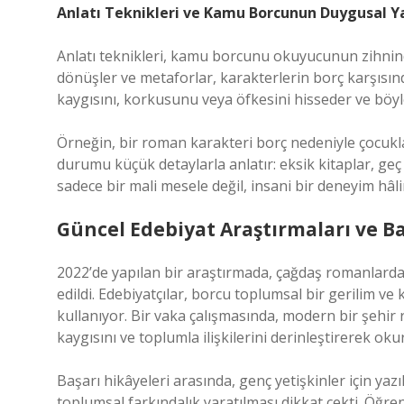
Anlatı Teknikleri ve Kamu Borcunun Duygusal Y
Anlatı teknikleri, kamu borcunu okuyucunun zihninde 
dönüşler ve metaforlar, karakterlerin borç karşısın
kaygısını, korkusunu veya öfkesini hisseder ve böyl
Örneğin, bir roman karakteri borç nedeniyle çocukl
durumu küçük detaylarla anlatır: eksik kitaplar, geç
sadece bir mali mesele değil, insani bir deneyim hâlin
Güncel Edebiyat Araştırmaları ve Ba
2022’de yapılan bir araştırmada, çağdaş romanlarda
edildi. Edebiyatçılar, borcu toplumsal bir gerilim ve 
kullanıyor. Bir vaka çalışmasında, modern bir şehi
kaygısını ve toplumla ilişkilerini derinleştirerek ok
Başarı hikâyeleri arasında, genç yetişkinler için yaz
toplumsal farkındalık yaratılması dikkat çekti. Öğre