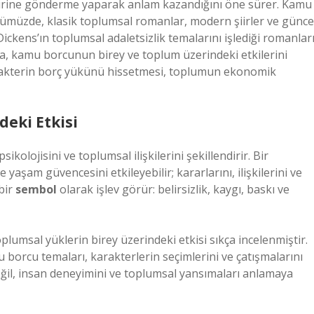
birbirine gönderme yaparak anlam kazandığını öne sürer. Kamu
müzde, klasik toplumsal romanlar, modern şiirler ve günce
Dickens’ın toplumsal adaletsizlik temalarını işlediği romanlar
a, kamu borcunun birey ve toplum üzerindeki etkilerini
karakterin borç yükünü hissetmesi, toplumun ekonomik
eki Etkisi
olojisini ve toplumsal ilişkilerini şekillendirir. Bir
aşam güvencesini etkileyebilir; kararlarını, ilişkilerini ve
bir
sembol
olarak işlev görür: belirsizlik, kaygı, baskı ve
plumsal yüklerin birey üzerindeki etkisi sıkça incelenmiştir.
borcu temaları, karakterlerin seçimlerini ve çatışmalarını
değil, insan deneyimini ve toplumsal yansımaları anlamaya