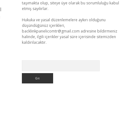
taşımakta olup, siteye üye olarak bu sorumluluğu kabul
l
etmiş sayılırlar.
ı
Hukuka ve yasal düzenlemelere aykırı olduğunu
düşündüğünüz içerikleri,
backlinkpanelicomtr@gmail.com
adresine bildirmeniz
halinde, ilgili içerikler yasal süre içerisinde sitemizden
kaldırılacaktır.
Arama