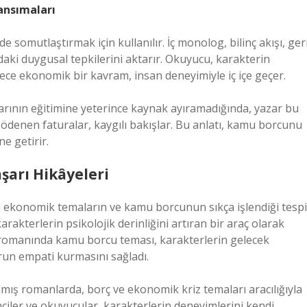
ansımaları
somutlaştırmak için kullanılır. İç monolog, bilinç akışı, ger
daki duygusal tepkilerini aktarır. Okuyucu, karakterin
ece ekonomik bir kavram, insan deneyimiyle iç içe geçer.
arının eğitimine yeterince kaynak ayıramadığında, yazar bu
 ödenen faturalar, kaygılı bakışlar. Bu anlatı, kamu borcunu
e getirir.
şarı Hikâyeleri
 ekonomik temaların ve kamu borcunun sıkça işlendiği tespi
karakterlerin psikolojik derinliğini artıran bir araç olarak
r romanında kamu borcu teması, karakterlerin gelecek
urun empati kurmasını sağladı.
ılmış romanlarda, borç ve ekonomik kriz temaları aracılığıyla
nciler ve okuyucular, karakterlerin deneyimlerini kendi