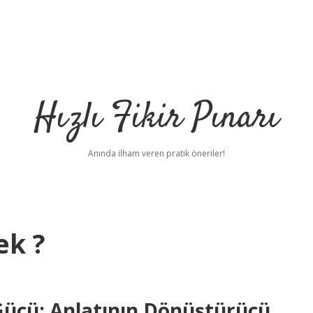
Hızlı Fikir Pınarı
Anında ilham veren pratik öneriler!
ek ?
Gücü: Anlatının Dönüştürücü