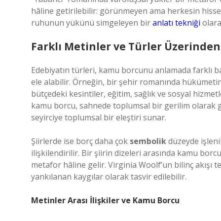
hâline getirilebilir: görünmeyen ama herkesin hissetti
ruhunun yükünü simgeleyen bir
anlatı tekniği
olara
Farklı Metinler ve Türler Üzerinde
Edebiyatın türleri, kamu borcunu anlamada farklı ba
ele alabilir. Örneğin, bir şehir romanında hükümetin
bütçedeki kesintiler, eğitim, sağlık ve sosyal hizmetl
kamu borcu, sahnede toplumsal bir gerilim olarak gör
seyirciye toplumsal bir eleştiri sunar.
Şiirlerde ise borç daha çok
sembolik
düzeyde işlenir
ilişkilendirilir. Bir şiirin dizeleri arasında kamu b
metafor hâline gelir. Virginia Woolf’un bilinç akışı
yankılanan kaygılar olarak tasvir edilebilir.
Metinler Arası İlişkiler ve Kamu Borcu