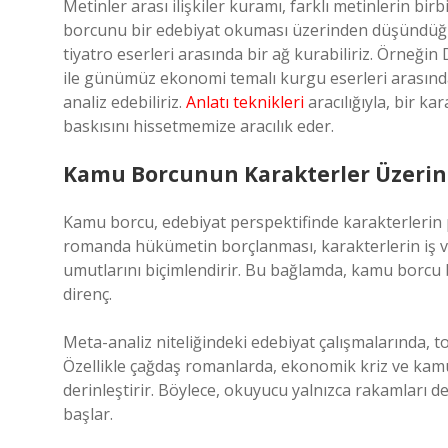
Metinler arası ilişkiler kuramı, farklı metinlerin 
borcunu bir edebiyat okuması üzerinden düşündüğü
tiyatro eserleri arasında bir ağ kurabiliriz. Örneğin 
ile günümüz ekonomi temalı kurgu eserleri arasınd
analiz edebiliriz.
Anlatı teknikleri
aracılığıyla, bir 
baskısını hissetmemize aracılık eder.
Kamu Borcunun Karakterler Üzerind
Kamu borcu, edebiyat perspektifinde karakterlerin psik
romanda hükümetin borçlanması, karakterlerin iş ve y
umutlarını biçimlendirir. Bu bağlamda, kamu borcu 
direnç.
Meta-analiz niteliğindeki edebiyat çalışmalarında, to
Özellikle çağdaş romanlarda, ekonomik kriz ve kamu 
derinleştirir. Böylece, okuyucu yalnızca rakamları 
başlar.