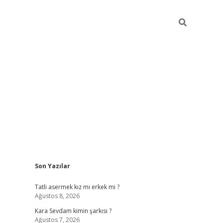
Sidebar
Son Yazılar
betexper giri
Tatli asermek kız mı erkek mi ?
Ağustos 8, 2026
Kara Sevdam kimin şarkısı ?
Ağustos 7, 2026