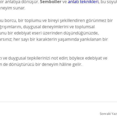
 bir anlatıya dönüşür.
Semboller
ve
anlatı teknikleri
, bu soyu
eneyim sunar.
amu borcu, bir toplumu ve bireyi şekillendiren görünmez bir
ağrışımlarını, duygusal deneyimlerini ve toplumsal
cunu bir edebiyat eseri üzerinden düşündüğünüzde,
sınız; her sayı bir karakterin yaşamında yankılanan bir
ı ve duygusal tepkilerinizi not edin; böylece edebiyat ve
n de dönüştürücü bir deneyim hâline gelir.
Sonraki Yaz