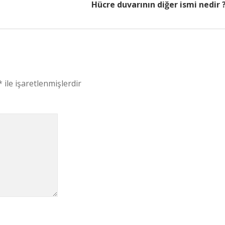
Hücre duvarının diğer ismi nedir 
*
ile işaretlenmişlerdir