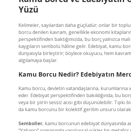
Yüzü
Kelimeler, sayılardan daha güçlüdür; onlar bir topl
borcu denilen kavram, genellikle ekonomi kitapların
perspektifinden baktığımızda, bu borç yalnızca mali b
kaygıların sembolü hâline gelir. Edebiyat, kamu b
dünyasıyla birleştirir; böylece okuyucu, hem kavram
algılamaya başlar.
Kamu Borcu Nedir? Edebiyatın Merc
Kamu borcu, devletin vatandaşlarına, kurumlarına ve
eder. Edebiyat perspektifinden bakıldığında, bu bor
veya bir şiirin sessiz acısı gibi düşünülebilir. Tıpkı
da kamu borcunu bir kolektif gerilim unsuru olarak 
Semboller
, kamu borcunun edebiyat dünyasında an
“Yabancı” romanında varoluşsal yükler bir metafor